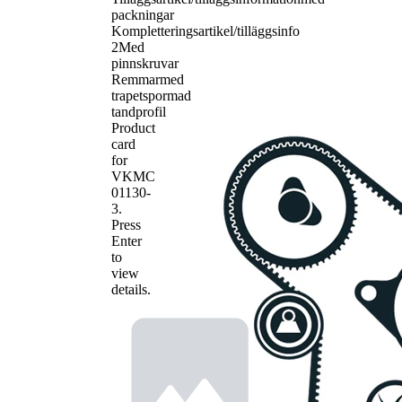
packningar
Kompletteringsartikel/tilläggsinfo
2
Med
pinnskruvar
Remmar
med
trapetspormad
tandprofil
Product
card
for
VKMC
01130-
3
.
Press
Enter
to
view
details.