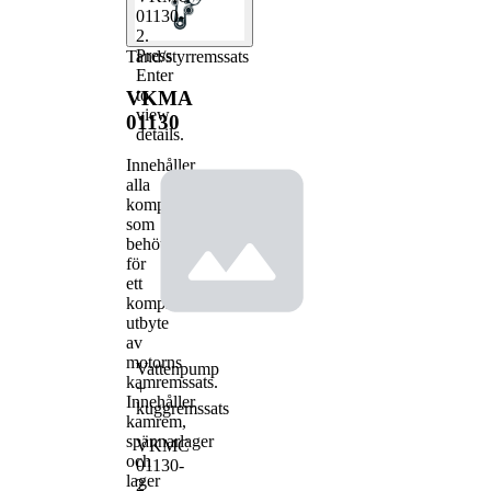
01130-
2
.
Press
Tand/styrremssats
Enter
to
VKMA
view
01130
details.
Innehåller
alla
komponenter
som
behövs
för
ett
komplett
utbyte
av
motorns
Vattenpump
kamremssats.
+
Innehåller
kuggremssats
kamrem,
spännarlager
VKMC
och
01130-
lager
2