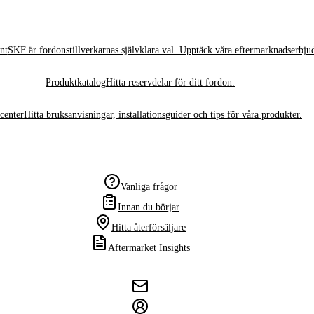
nt
SKF är fordonstillverkarnas självklara val. Upptäck våra eftermarknadserbju
Produktkatalog
Hitta reservdelar för ditt fordon.
center
Hitta bruksanvisningar, installationsguider och tips för våra produkter.
Vanliga frågor
Innan du börjar
Hitta återförsäljare
Aftermarket Insights