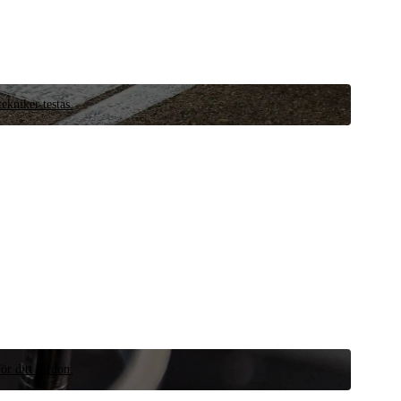
ekniker testas.
ör ditt fordon.