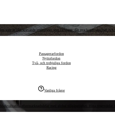
llen som är lika krävande testmiljöer som racingen, där nya konstruktioner och t
Passagerarfordon
Nyttofordon
Två- och trehjuliga fordon
Racing
Vanliga frågor
högkvalitativa eftermarknadsdelar med global tillgänglighet. Hitta reservdelar f