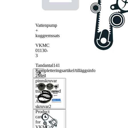
Vattenpump
+
kuggremssats
VKMC
01130-
3
Tandantal
141
Kompletteringsartikel/tilläggsinfo
2
Med
pinnskruvar
Remmar
med
trapetspormad
tandprofil
Antal
skruvar
2
Product
card
for
VKMC