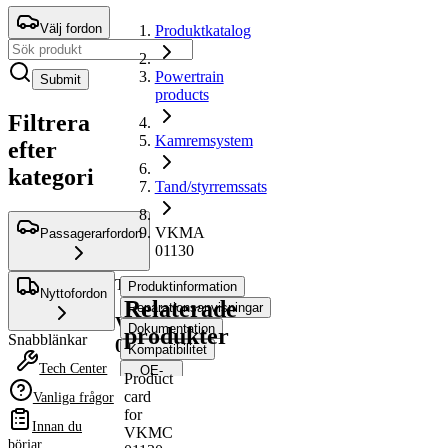
Välj fordon
Produktkatalog
Powertrain
Submit
products
Filtrera
Kamremsystem
efter
kategori
Tand/styrremssats
VKMA
Passagerarfordon
01130
Tand/styrremssats
Produktinformation
Nyttofordon
Relaterade
Reparationsanvisningar
VKMA
Dokumentation
produkter
Snabblänkar
01130
Kompatibilitet
Tech Center
OE-
Product
nummer
card
Vanliga frågor
for
Innan du
VKMC
Produktinformation
börjar