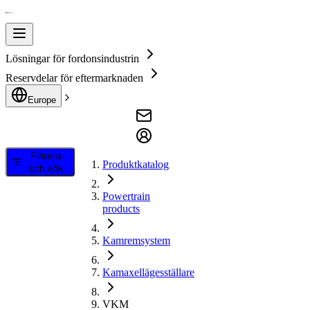
Lösningar för fordonsindustrin
Reservdelar för eftermarknaden
Europe
Filtrera
Produktkatalog
och sök
Powertrain
products
Kamremsystem
Kamaxellägesställare
VKM