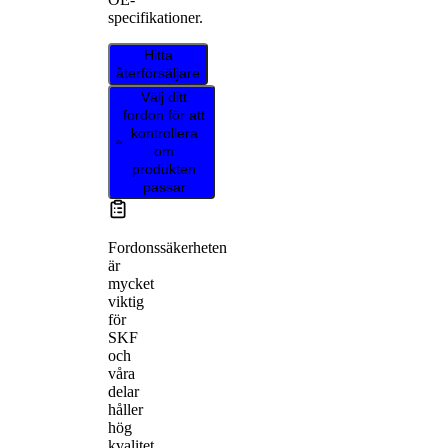
specifikationer.
Hitta
återförsäljare
Välj ditt
fordon för att
kontrollera
om
produkten
passar
Fordonssäkerheten
är
mycket
viktig
för
SKF
och
våra
delar
håller
hög
kvalitet