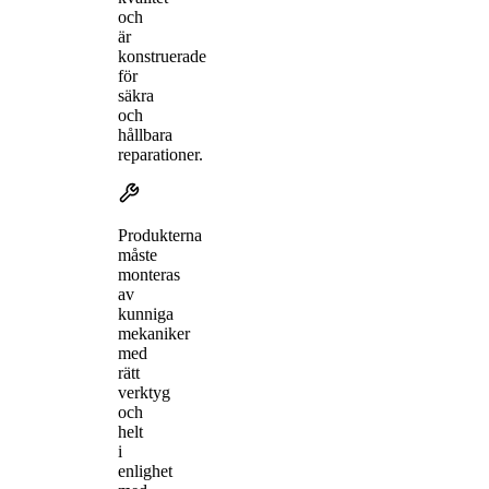
och
är
konstruerade
för
säkra
och
hållbara
reparationer.
Produkterna
måste
monteras
av
kunniga
mekaniker
med
rätt
verktyg
och
helt
i
enlighet