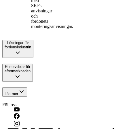
med
SKFs
anvisningar
och
fordonets
monteringsanvisningar.
Lösningar för
fordonsindustrin
Reservdelar för
eftermarknaden
Läs mer
Följ oss