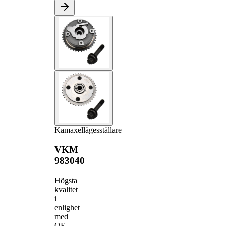
Kamaxellägesställare
VKM
983040
Högsta
kvalitet
i
enlighet
med
OE-