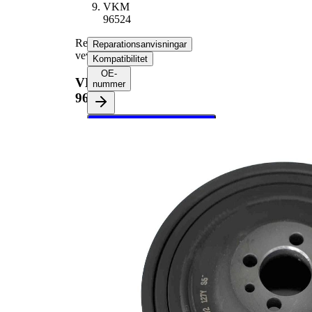
VKM
96524
Remskiva,
Reparationsanvisningar
vevaxel
Kompatibilitet
OE-
VKM
nummer
96524
Välj ditt fordon för att
hämta
reparationsanvisningar