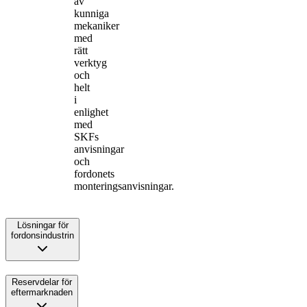
av
kunniga
mekaniker
med
rätt
verktyg
och
helt
i
enlighet
med
SKFs
anvisningar
och
fordonets
monteringsanvisningar.
Lösningar för
fordonsindustrin
Reservdelar för
eftermarknaden