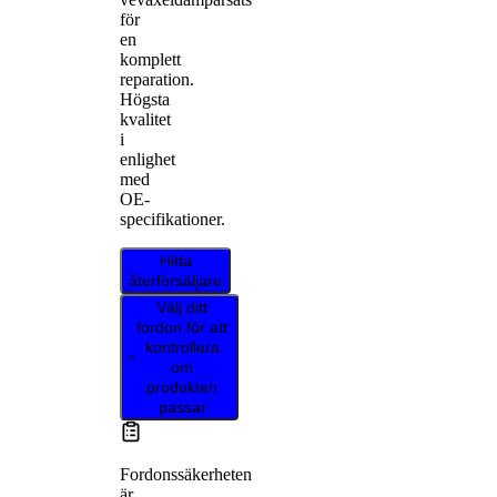
för
en
komplett
reparation.
Högsta
kvalitet
i
enlighet
med
OE-
specifikationer.
Hitta
återförsäljare
Välj ditt
fordon för att
kontrollera
om
produkten
passar
Fordonssäkerheten
är