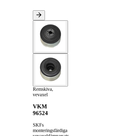
Remskiva,
vevaxel
VKM
96524
SKFs
monteringsfärdiga
vevaxeldämparsats