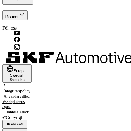
Läs mer
Följ oss
Europe
|
Swedish
Svenska
Integritetspolicy
Användarvillkor
Webbplatsens
ägare
Hantera kakor
©
Copyright