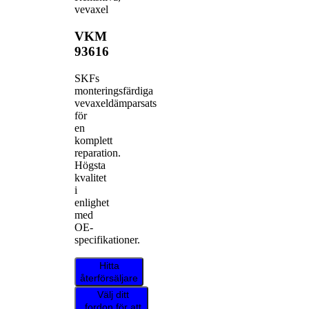
vevaxel
VKM
93616
SKFs
monteringsfärdiga
vevaxeldämparsats
för
en
komplett
reparation.
Högsta
kvalitet
i
enlighet
med
OE-
specifikationer.
Hitta
återförsäljare
Välj ditt
fordon för att