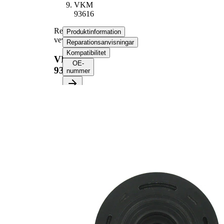
VKM
93616
Remskiva,
Produktinformation
vevaxel
Reparationsanvisningar
Kompatibilitet
VKM
OE-
93616
nummer
Produktinformation
Egenskap
Värde
147
Diameter
mm
Ribbantal
7