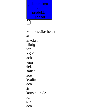
kontrollera
om
produkten
passar
Fordonssäkerheten
är
mycket
viktig
för
SKF
och
våra
delar
håller
hög
kvalitet
och
är
konstruerade
för
säkra
och