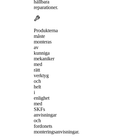
hållbara
reparationer.
Produkterna
måste
monteras
av
kunniga
mekaniker
med
rätt
verktyg
och
helt
i
enlighet
med
SKFs
anvisningar
och
fordonets
monteringsanvisningar.