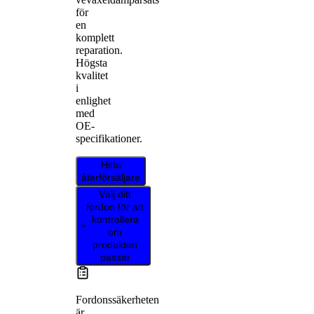
för
en
komplett
reparation.
Högsta
kvalitet
i
enlighet
med
OE-
specifikationer.
Hitta
återförsäljare
Välj ditt
fordon för att
kontrollera
om
produkten
passar
Fordonssäkerheten
är