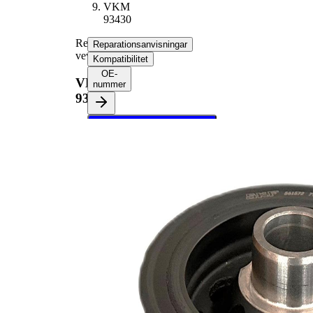
VKM
93430
Remskiva,
Reparationsanvisningar
vevaxel
Kompatibilitet
OE-
VKM
nummer
93430
Välj ditt fordon för att
hämta
reparationsanvisningar