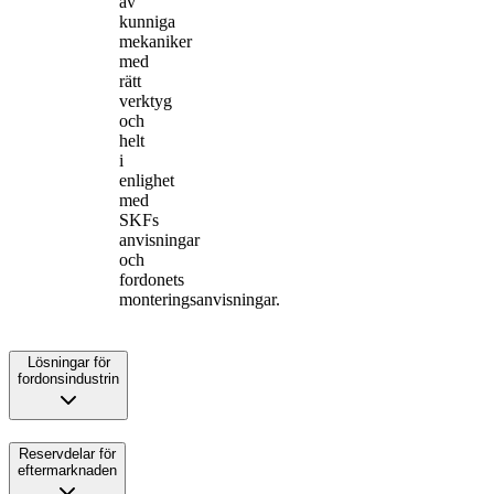
av
kunniga
mekaniker
med
rätt
verktyg
och
helt
i
enlighet
med
SKFs
anvisningar
och
fordonets
monteringsanvisningar.
Lösningar för
fordonsindustrin
Reservdelar för
eftermarknaden