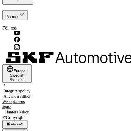
Läs mer
Följ oss
Europe
|
Swedish
Svenska
Integritetspolicy
Användarvillkor
Webbplatsens
ägare
Hantera kakor
©
Copyright