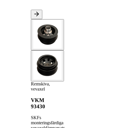
Remskiva,
vevaxel
VKM
93430
SKFs
monteringsfärdiga
vevaxeldämparsats