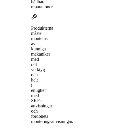
hållbara
reparationer.
Produkterna
måste
monteras
av
kunniga
mekaniker
med
rätt
verktyg
och
helt
i
enlighet
med
SKFs
anvisningar
och
fordonets
monteringsanvisningar.