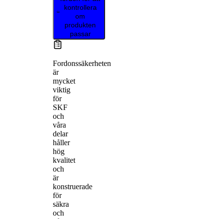
kontrollera
om
produkten
passar
Fordonssäkerheten
är
mycket
viktig
för
SKF
och
våra
delar
håller
hög
kvalitet
och
är
konstruerade
för
säkra
och