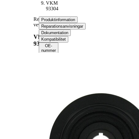
VKM
93304
Remskiva,
Produktinformation
vevaxel
Reparationsanvisningar
Dokumentation
VKM
Kompatibilitet
93304
OE-
nummer
Produktinformation
Egenskap
Värde
142,3
Diameter
mm
Ribbantal
5