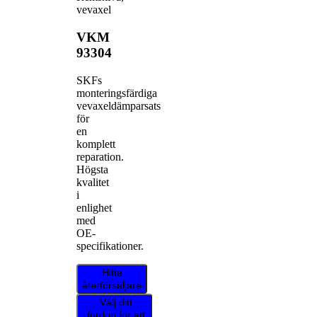
vevaxel
VKM
93304
SKFs
monteringsfärdiga
vevaxeldämparsats
för
en
komplett
reparation.
Högsta
kvalitet
i
enlighet
med
OE-
specifikationer.
Hitta
återförsäljare
Välj ditt
fordon för att