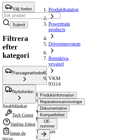
Välj fordon
Produktkatalog
Powertrain
Submit
products
Filtrera
Drivremssystem
efter
kategori
Remskiva,
vevaxel
Passagerarfordon
VKM
93114
Nyttofordon
Remskiva,
Produktinformation
vevaxel
Reparationsanvisningar
Snabblänkar
Dokumentation
VKM
Kompatibilitet
Tech Center
93114
OE-
Vanliga frågor
nummer
Tillverkas
Innan du
inte
börjar