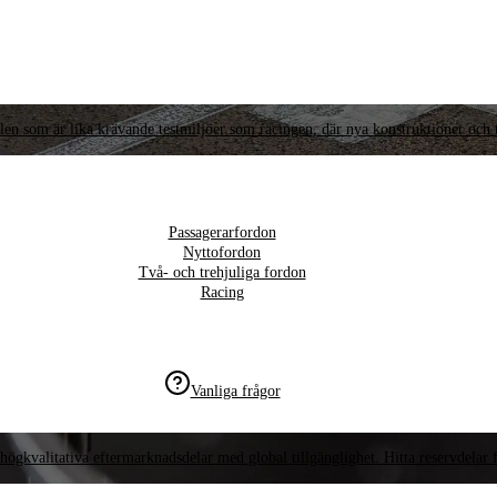
llen som är lika krävande testmiljöer som racingen, där nya konstruktioner och t
Passagerarfordon
Nyttofordon
Två- och trehjuliga fordon
Racing
Vanliga frågor
högkvalitativa eftermarknadsdelar med global tillgänglighet. Hitta reservdelar f