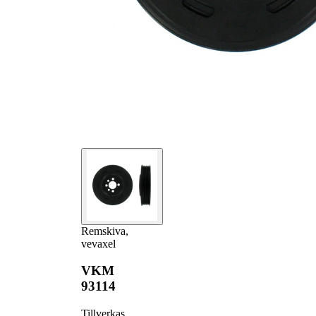
Remskiva,
vevaxel
VKM
93114
Tillverkas