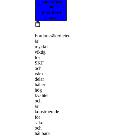
kontrollera
om
produkten
passar
Fordonssäkerheten
är
mycket
viktig
för
SKF
och
våra
delar
håller
hög
kvalitet
och
är
konstruerade
för
säkra
och
hållbara