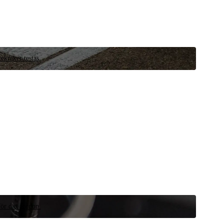
ekniker testas.
ör ditt fordon.