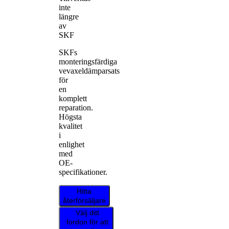
inte
längre
av
SKF
SKFs
monteringsfärdiga
vevaxeldämparsats
för
en
komplett
reparation.
Högsta
kvalitet
i
enlighet
med
OE-
specifikationer.
Hitta
återförsäljare
Välj ditt
fordon för att