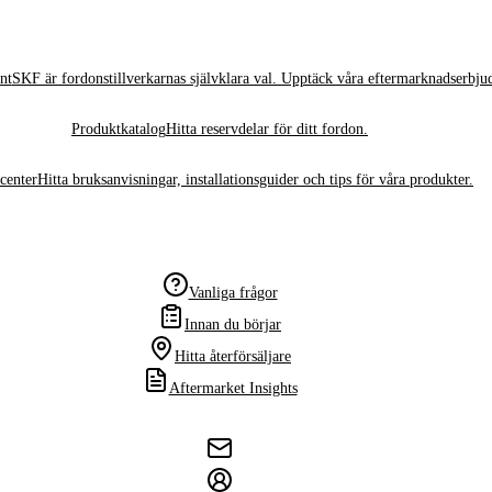
nt
SKF är fordonstillverkarnas självklara val. Upptäck våra eftermarknadserbju
Produktkatalog
Hitta reservdelar för ditt fordon.
center
Hitta bruksanvisningar, installationsguider och tips för våra produkter.
Vanliga frågor
Innan du börjar
Hitta återförsäljare
Aftermarket Insights