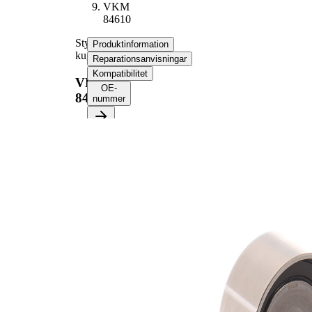
VKM
84610
Styrrulle,
Produktinformation
kuggrem
Reparationsanvisningar
Kompatibilitet
VKM
OE-
84610
nummer
Produktinformation
Egenskap
Värde
Diameter
58 mm
Bredd
30 mm