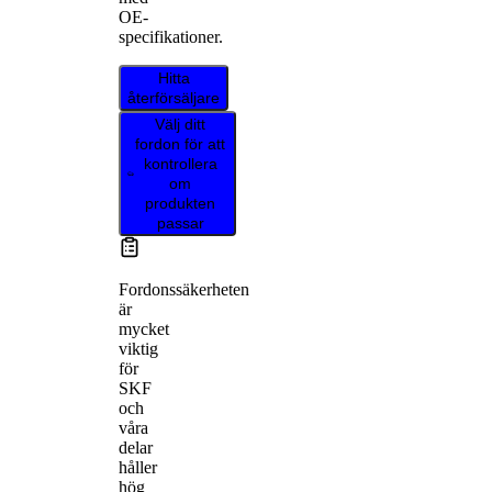
OE-
specifikationer.
Hitta
återförsäljare
Välj ditt
fordon för att
kontrollera
om
produkten
passar
Fordonssäkerheten
är
mycket
viktig
för
SKF
och
våra
delar
håller
hög