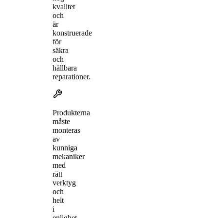
kvalitet
och
är
konstruerade
för
säkra
och
hållbara
reparationer.
Produkterna
måste
monteras
av
kunniga
mekaniker
med
rätt
verktyg
och
helt
i
enlighet