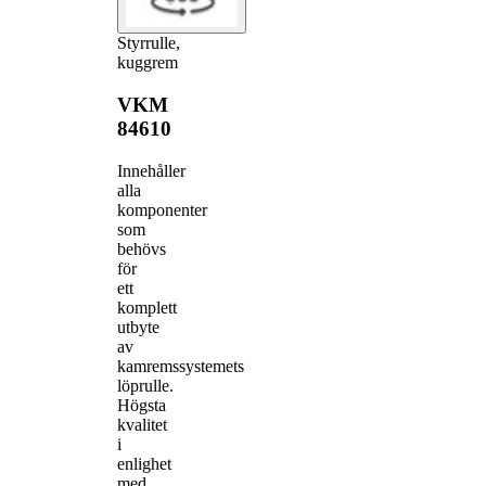
Styrrulle,
kuggrem
VKM
84610
Innehåller
alla
komponenter
som
behövs
för
ett
komplett
utbyte
av
kamremssystemets
löprulle.
Högsta
kvalitet
i
enlighet
med