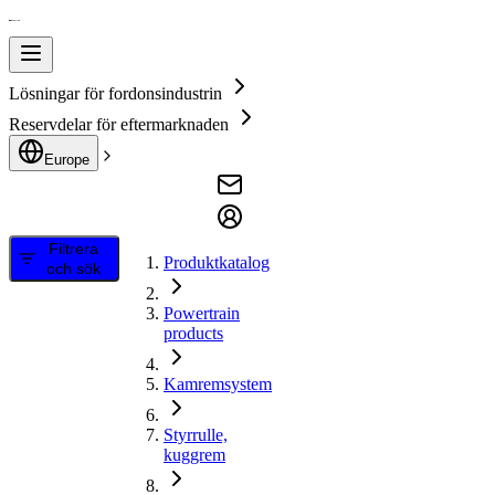
Lösningar för fordonsindustrin
Reservdelar för eftermarknaden
Europe
Filtrera
Produktkatalog
och sök
Powertrain
products
Kamremsystem
Styrrulle,
kuggrem