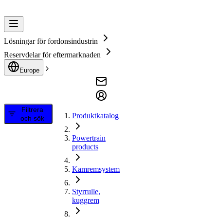
Lösningar för fordonsindustrin
Reservdelar för eftermarknaden
Europe
Filtrera
Produktkatalog
och sök
Powertrain
products
Kamremsystem
Styrrulle,
kuggrem