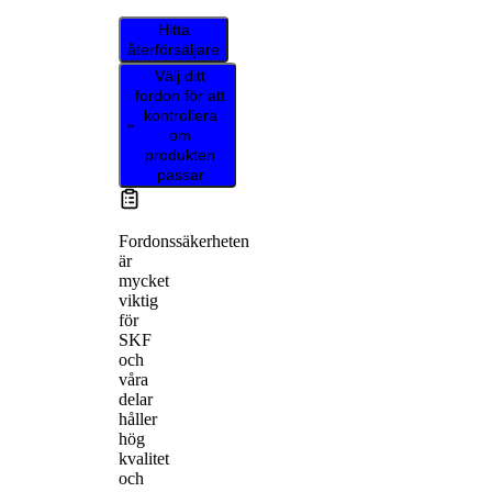
Hitta
återförsäljare
Välj ditt
fordon för att
kontrollera
om
produkten
passar
Fordonssäkerheten
är
mycket
viktig
för
SKF
och
våra
delar
håller
hög
kvalitet
och