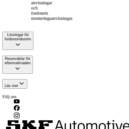
anvisningar
och
fordonets
monteringsanvisningar.
Lösningar för
fordonsindustrin
Reservdelar för
eftermarknaden
Läs mer
Följ oss