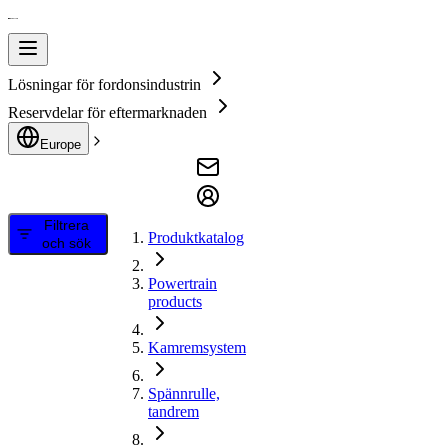
Lösningar för fordonsindustrin
Reservdelar för eftermarknaden
Europe
Filtrera
Produktkatalog
och sök
Powertrain
products
Kamremsystem
Spännrulle,
tandrem