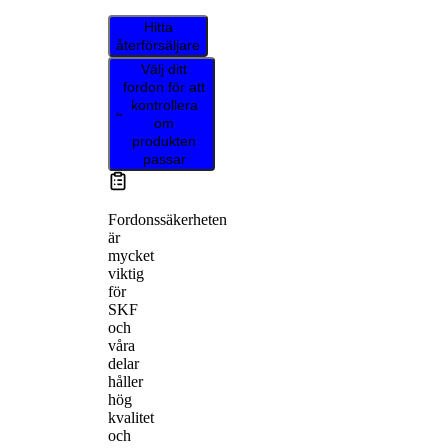
Hitta
återförsäljare
Välj ditt
fordon för att
kontrollera
om
produkten
passar
Fordonssäkerheten
är
mycket
viktig
för
SKF
och
våra
delar
håller
hög
kvalitet
och