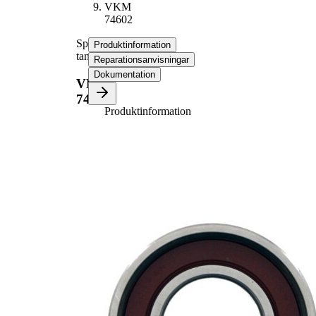
VKM
74602
Spännrulle,
Produktinformation
tandrem
Reparationsanvisningar
Dokumentation
VKM
74602
Produktinformation
Egenskap
Värde
Diameter
58 mm
Bredd
30 mm
Spännmetod,
hydraulisk
spännrulle
Alternativ
VKM
reparationssats
74620