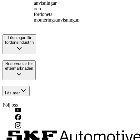
anvisningar
och
fordonets
monteringsanvisningar.
Lösningar för
fordonsindustrin
Reservdelar för
eftermarknaden
Läs mer
Följ oss