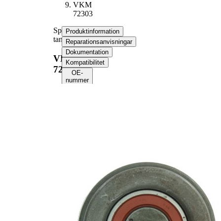
VKM
72303
Spännrulle,
Produktinformation
tandrem
Reparationsanvisningar
Dokumentation
VKM
Kompatibilitet
72303
OE-
nummer
Produktinformation
Egenskap
Värde
Diameter
60 mm
Bredd
23 mm
Spännmetod,
manuell
spännrulle
69,5
Flänsdiameter
mm