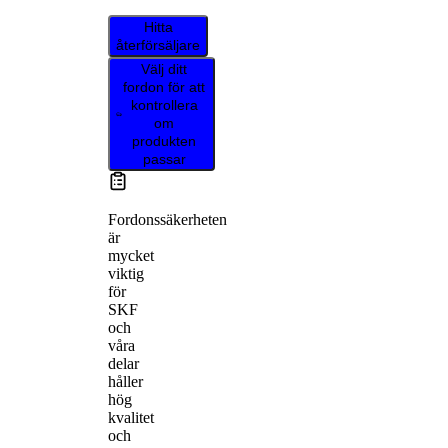
Hitta
återförsäljare
Välj ditt
fordon för att
kontrollera
om
produkten
passar
Fordonssäkerheten
är
mycket
viktig
för
SKF
och
våra
delar
håller
hög
kvalitet
och