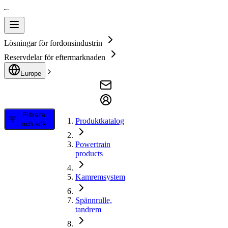
Lösningar för fordonsindustrin
Reservdelar för eftermarknaden
Europe
Filtrera
Produktkatalog
och sök
Powertrain
products
Kamremsystem
Spännrulle,
tandrem