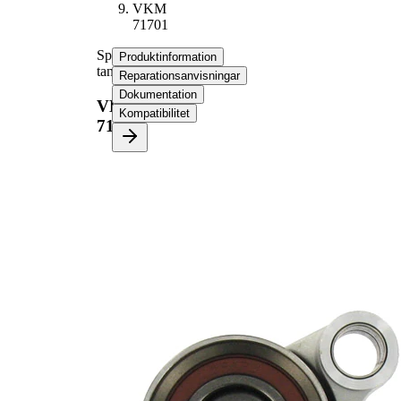
VKM
71701
Spännrulle,
Produktinformation
tandrem
Reparationsanvisningar
Dokumentation
VKM
Kompatibilitet
71701
Produktinformation
Egenskap
Värde
Diameter
62 mm
Bredd
41 mm
Spännmetod,
hydraulisk
spännrulle