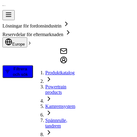
Lösningar för fordonsindustrin
Reservdelar för eftermarknaden
Europe
Filtrera
Produktkatalog
och sök
Powertrain
products
Kamremsystem
Spännrulle,
tandrem