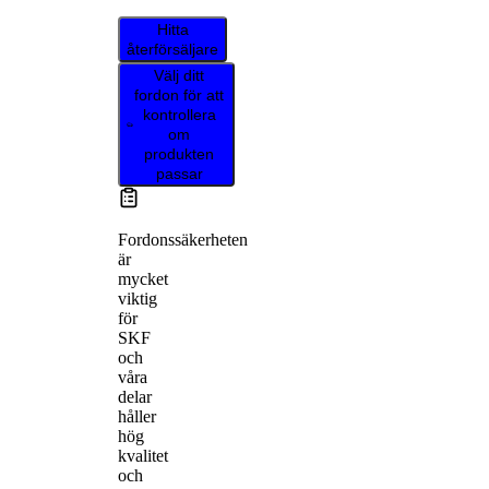
Hitta
återförsäljare
Välj ditt
fordon för att
kontrollera
om
produkten
passar
Fordonssäkerheten
är
mycket
viktig
för
SKF
och
våra
delar
håller
hög
kvalitet
och