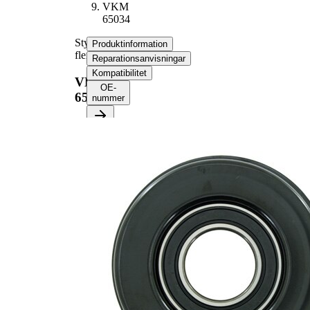
VKM
65034
Styrrulle,
Produktinformation
flerspårsrem
Reparationsanvisningar
Kompatibilitet
VKM
OE-
65034
nummer
Produktinformation
Egenskap
Värde
Diameter
98 mm
25,5
Bredd
mm