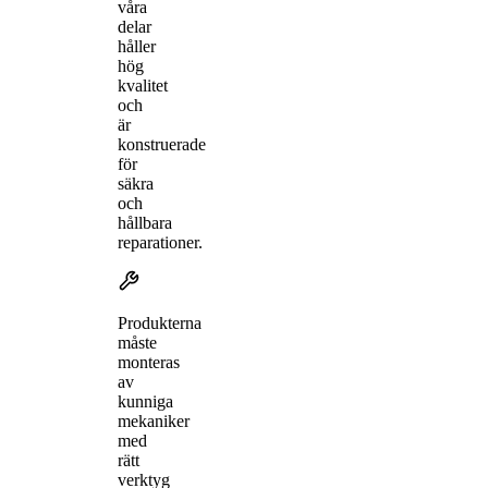
våra
delar
håller
hög
kvalitet
och
är
konstruerade
för
säkra
och
hållbara
reparationer.
Produkterna
måste
monteras
av
kunniga
mekaniker
med
rätt
verktyg