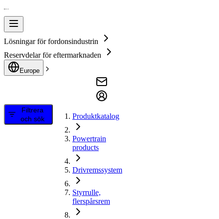
Lösningar för fordonsindustrin
Reservdelar för eftermarknaden
Europe
Filtrera
Produktkatalog
och sök
Powertrain
products
Drivremssystem
Styrrulle,
flerspårsrem