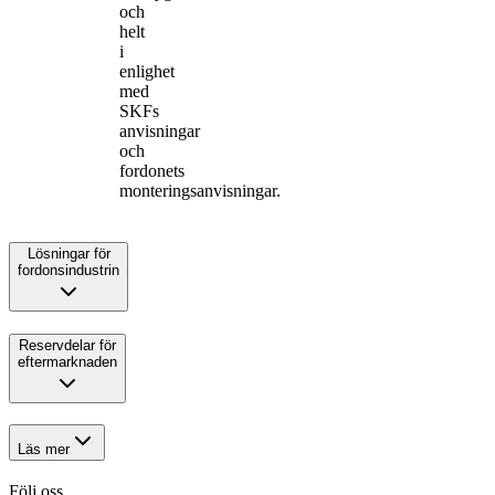
och
helt
i
enlighet
med
SKFs
anvisningar
och
fordonets
monteringsanvisningar.
Lösningar för
fordonsindustrin
Reservdelar för
eftermarknaden
Läs mer
Följ oss