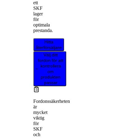
ett
SKF
lager
för
optimala
prestanda.
Hitta
återförsäljare
Välj ditt
fordon för att
kontrollera
om
produkten
passar
Fordonssäkerheten
är
mycket
viktig
för
SKF
och