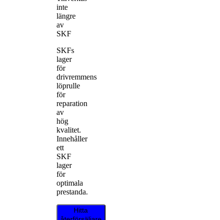
inte
längre
av
SKF
SKFs
lager
för
drivremmens
löprulle
för
reparation
av
hög
kvalitet.
Innehåller
ett
SKF
lager
för
optimala
prestanda.
Hitta
återförsäljare