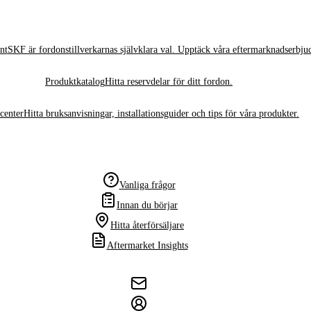
nt
SKF är fordonstillverkarnas självklara val. Upptäck våra eftermarknadserbju
Produktkatalog
Hitta reservdelar för ditt fordon.
center
Hitta bruksanvisningar, installationsguider och tips för våra produkter.
Vanliga frågor
Innan du börjar
Hitta återförsäljare
Aftermarket Insights