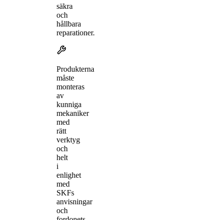
säkra
och
hållbara
reparationer.
Produkterna
måste
monteras
av
kunniga
mekaniker
med
rätt
verktyg
och
helt
i
enlighet
med
SKFs
anvisningar
och
fordonets