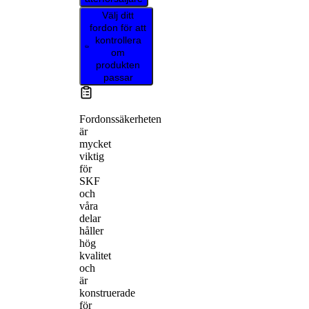
Välj ditt
fordon för att
kontrollera
om
produkten
passar
Fordonssäkerheten
är
mycket
viktig
för
SKF
och
våra
delar
håller
hög
kvalitet
och
är
konstruerade
för