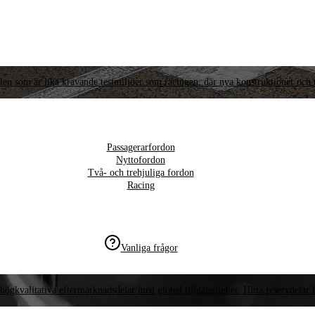
llen som är lika krävande testmiljöer som racingen, där nya konstruktioner och t
Passagerarfordon
Nyttofordon
Två- och trehjuliga fordon
Racing
Vanliga frågor
högkvalitativa eftermarknadsdelar med global tillgänglighet. Hitta reservdelar f