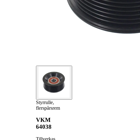
Styrrulle,
flerspårsrem
VKM
64038
Tillverkas