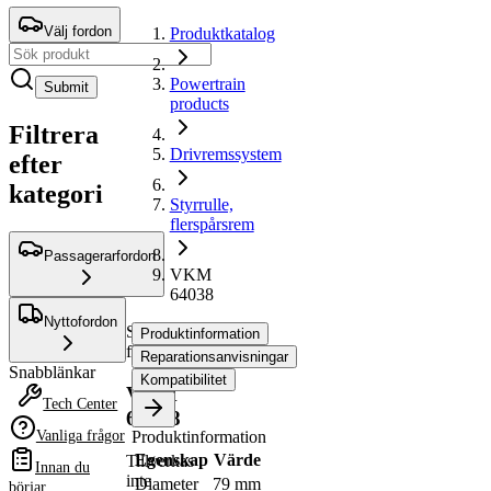
Välj fordon
Produktkatalog
Powertrain
Submit
products
Filtrera
Drivremssystem
efter
kategori
Styrrulle,
flerspårsrem
Passagerarfordon
VKM
64038
Nyttofordon
Styrrulle,
Produktinformation
flerspårsrem
Reparationsanvisningar
Snabblänkar
Kompatibilitet
VKM
Tech Center
64038
Vanliga frågor
Produktinformation
Egenskap
Värde
Tillverkas
Innan du
inte
Diameter
79 mm
börjar