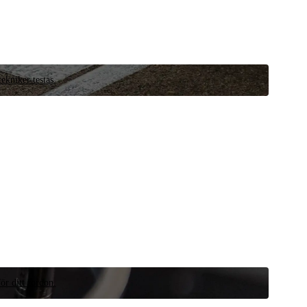
ekniker testas.
ör ditt fordon.