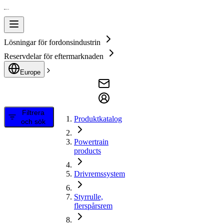
Lösningar för fordonsindustrin
Reservdelar för eftermarknaden
Europe
Filtrera
Produktkatalog
och sök
Powertrain
products
Drivremssystem
Styrrulle,
flerspårsrem