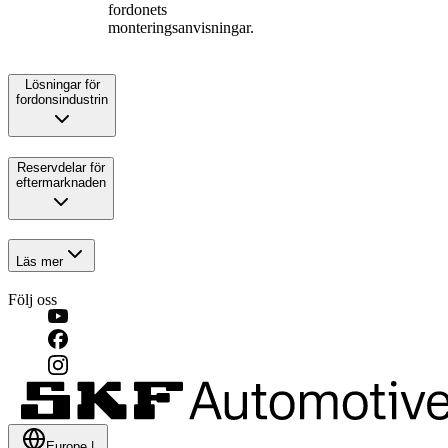
fordonets
monteringsanvisningar.
Lösningar för
fordonsindustrin
Reservdelar för
eftermarknaden
Läs mer
Följ oss
Europe
|