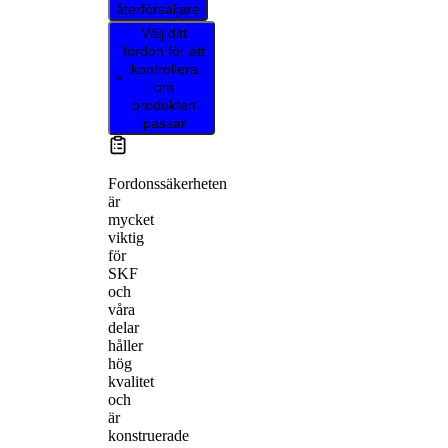
återförsäljare
Välj ditt
fordon för att
kontrollera
om
produkten
passar
Fordonssäkerheten
är
mycket
viktig
för
SKF
och
våra
delar
håller
hög
kvalitet
och
är
konstruerade