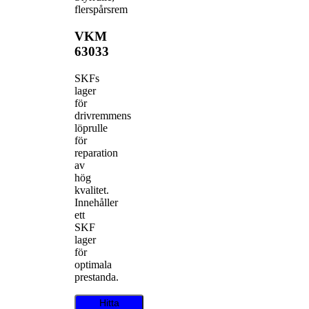
flerspårsrem
VKM
63033
SKFs
lager
för
drivremmens
löprulle
för
reparation
av
hög
kvalitet.
Innehåller
ett
SKF
lager
för
optimala
prestanda.
Hitta