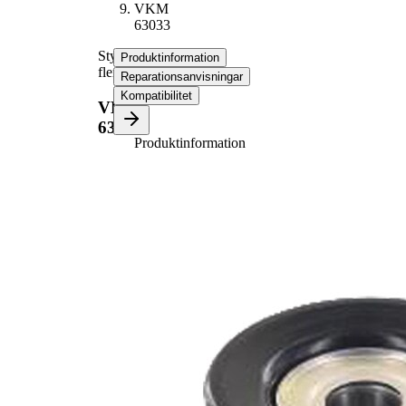
VKM
63033
Styrrulle,
Produktinformation
flerspårsrem
Reparationsanvisningar
Kompatibilitet
VKM
63033
Produktinformation
Egenskap
Värde
Diameter
70 mm
Bredd
30,5 mm
Spännmetod,
hydraulisk
spännrulle
Alternativ
VKM
reparationssats
63018
Alternativ
VKM
reparationssats
63019
Alternativ
VKM
reparationssats
63030