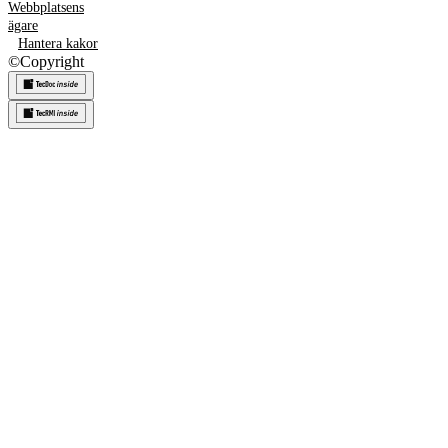
Webbplatsens
ägare
Hantera kakor
©
Copyright