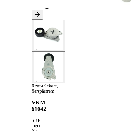
Remsträckare,
flerspårsrem
VKM
61042
SKF
lager
för