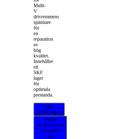
Multi-
V
drivremmens
spännare
för
en
reparation
av
hög
kvalitet.
Innehåller
ett
SKF
lager
för
optimala
prestanda.
Hitta
återförsäljare
Välj ditt
fordon för att
kontrollera
om