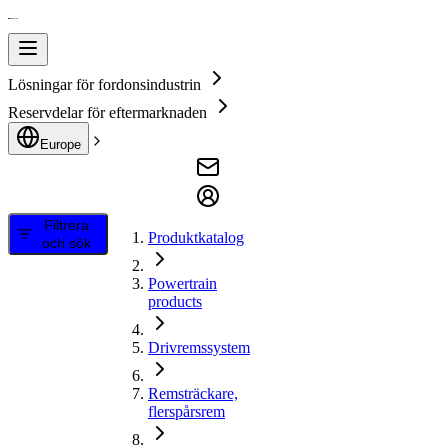
Lösningar för fordonsindustrin
Reservdelar för eftermarknaden
Europe
Filtrera
Produktkatalog
och sök
Powertrain
products
Drivremssystem
Remsträckare,
flerspårsrem