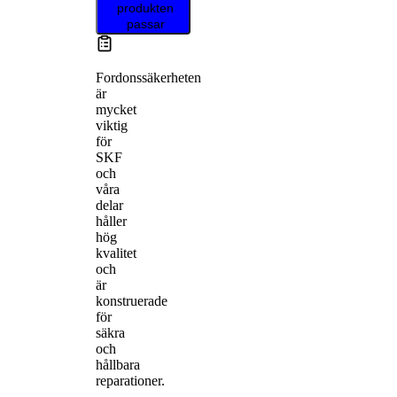
produkten
passar
Fordonssäkerheten
är
mycket
viktig
för
SKF
och
våra
delar
håller
hög
kvalitet
och
är
konstruerade
för
säkra
och
hållbara
reparationer.