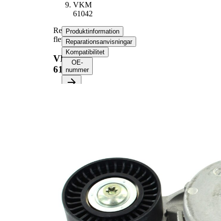
VKM
61042
Remsträckare,
Produktinformation
flerspårsrem
Reparationsanvisningar
Kompatibilitet
VKM
OE-
61042
nummer
Produktinformation
Egenskap
Värde
Diameter
70,1 mm
Bredd
24,2 mm
Spännmetod,
automatisk
spännrulle