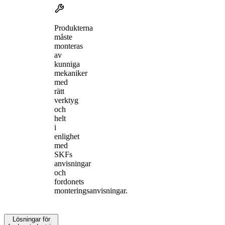
Produkterna
måste
monteras
av
kunniga
mekaniker
med
rätt
verktyg
och
helt
i
enlighet
med
SKFs
anvisningar
och
fordonets
monteringsanvisningar.
Lösningar för