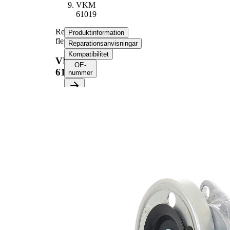
VKM
61019
Remsträckare,
Produktinformation
flerspårsrem
Reparationsanvisningar
Kompatibilitet
VKM
OE-
61019
nummer
Produktinformation
Egenskap
Värde
Diameter
90 mm
Bredd
24,7 mm
Spännmetod,
automatisk
spännrulle