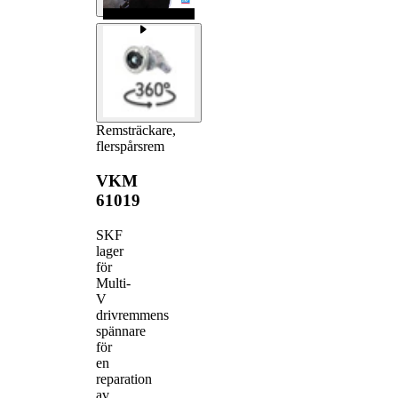
Remsträckare,
flerspårsrem
VKM
61019
SKF
lager
för
Multi-
V
drivremmens
spännare
för
en
reparation
av