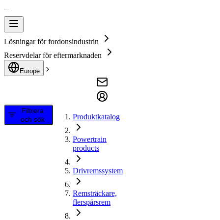
Lösningar för fordonsindustrin
Reservdelar för eftermarknaden
Europe
Filtrera
Produktkatalog
och sök
Powertrain
products
Drivremssystem
Remsträckare,
flerspårsrem