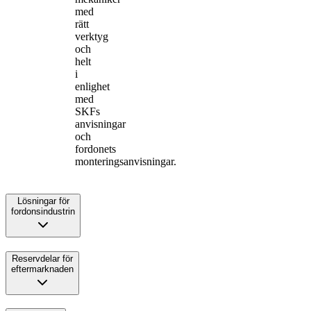
med
rätt
verktyg
och
helt
i
enlighet
med
SKFs
anvisningar
och
fordonets
monteringsanvisningar.
Lösningar för
fordonsindustrin
Reservdelar för
eftermarknaden