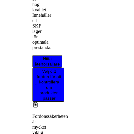
hög
kvalitet.
Innehåller
ett
SKF
lager
för
optimala
prestanda.
Hitta
återförsäljare
Välj ditt
fordon för att
kontrollera
om
produkten
passar
Fordonssäkerheten
är
mycket
viktig