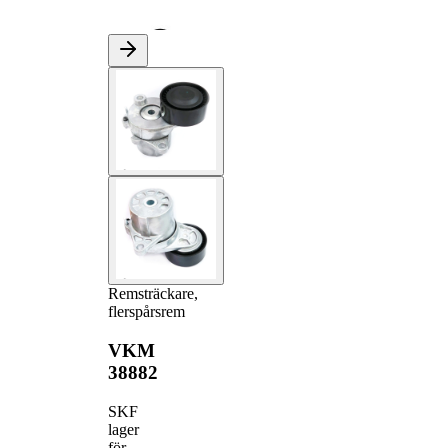
Remsträckare,
flerspårsrem
VKM
38882
SKF
lager
för