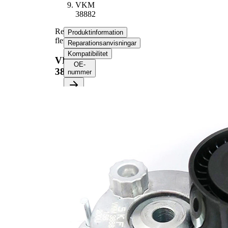
VKM
38882
Remsträckare,
Produktinformation
flerspårsrem
Reparationsanvisningar
Kompatibilitet
VKM
OE-
38882
nummer
Produktinformation
Egenskap
Värde
Diameter
65 mm
Bredd
26 mm
Spännmetod,
automatisk
spännrulle