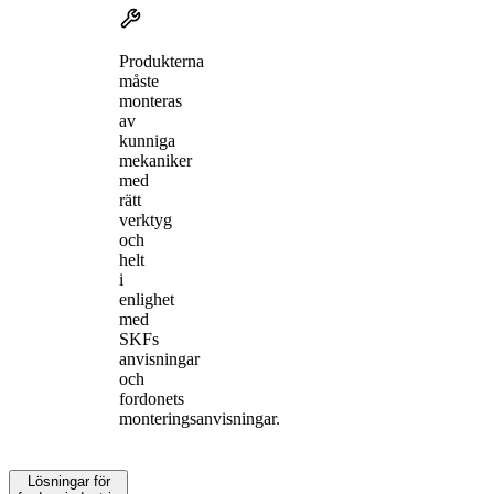
Produkterna
måste
monteras
av
kunniga
mekaniker
med
rätt
verktyg
och
helt
i
enlighet
med
SKFs
anvisningar
och
fordonets
monteringsanvisningar.
Lösningar för