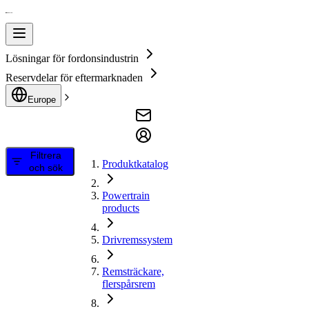
Lösningar för fordonsindustrin
Reservdelar för eftermarknaden
Europe
Filtrera
Produktkatalog
och sök
Powertrain
products
Drivremssystem
Remsträckare,
flerspårsrem