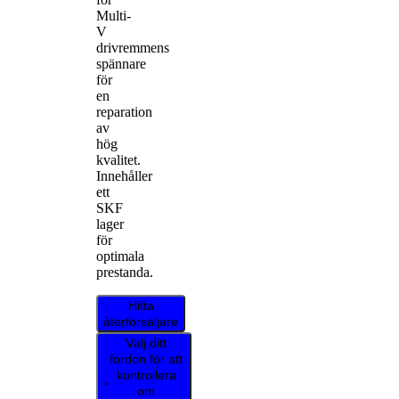
Multi-
V
drivremmens
spännare
för
en
reparation
av
hög
kvalitet.
Innehåller
ett
SKF
lager
för
optimala
prestanda.
Hitta
återförsäljare
Välj ditt
fordon för att
kontrollera
om