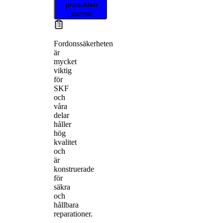
produkten
passar
Fordonssäkerheten
är
mycket
viktig
för
SKF
och
våra
delar
håller
hög
kvalitet
och
är
konstruerade
för
säkra
och
hållbara
reparationer.