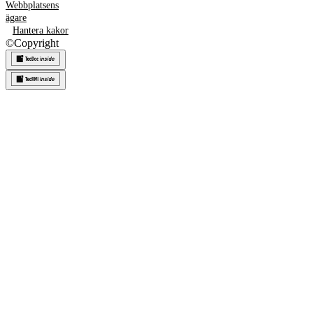
Webbplatsens
ägare
Hantera kakor
©
Copyright