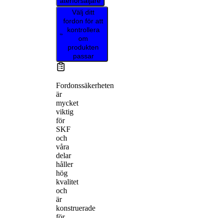
återförsäljare
Välj ditt
fordon för att
kontrollera
om
produkten
passar
Fordonssäkerheten
är
mycket
viktig
för
SKF
och
våra
delar
håller
hög
kvalitet
och
är
konstruerade
för