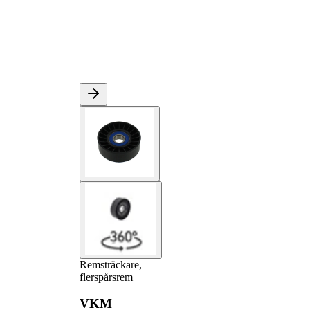
Remsträckare,
flerspårsrem
VKM