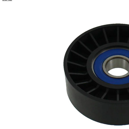
Egenskap
Värde
76,3
Diameter
mm
22,2
Bredd
mm