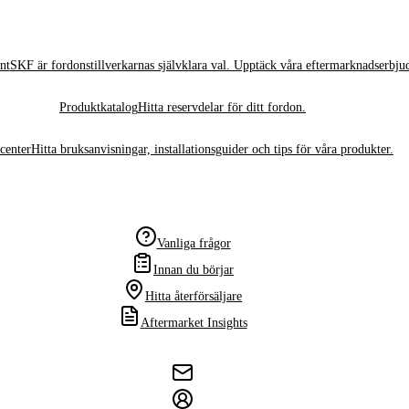
nt
SKF är fordonstillverkarnas självklara val. Upptäck våra eftermarknadserbju
Produktkatalog
Hitta reservdelar för ditt fordon.
center
Hitta bruksanvisningar, installationsguider och tips för våra produkter.
Vanliga frågor
Innan du börjar
Hitta återförsäljare
Aftermarket Insights