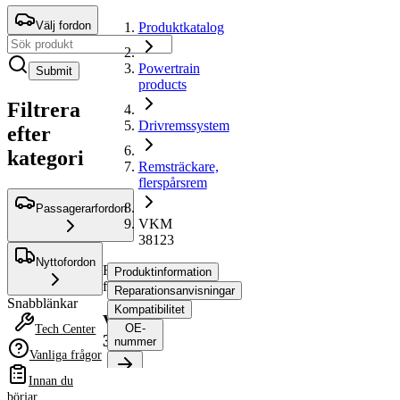
Välj fordon
Produktkatalog
Powertrain
Submit
products
Filtrera
Drivremssystem
efter
kategori
Remsträckare,
flerspårsrem
Passagerarfordon
VKM
38123
Nyttofordon
Remsträckare,
Produktinformation
flerspårsrem
Reparationsanvisningar
Snabblänkar
Kompatibilitet
VKM
OE-
Tech Center
38123
nummer
Vanliga frågor
Innan du
Produktinformation
börjar