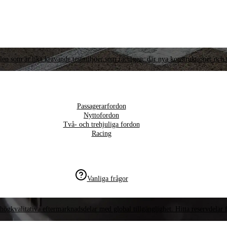
llen som är lika krävande testmiljöer som racingen, där nya konstruktioner och t
Passagerarfordon
Nyttofordon
Två- och trehjuliga fordon
Racing
Vanliga frågor
högkvalitativa eftermarknadsdelar med global tillgänglighet. Hitta reservdelar f