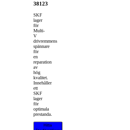
38123
SKF
lager
för
Multi-
V
drivremmens
spännare
för
en
reparation
av
hög
kvalitet.
Innehåller
ett
SKF
lager
för
optimala
prestanda.
Hitta