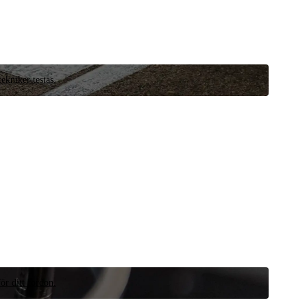
ekniker testas.
ör ditt fordon.