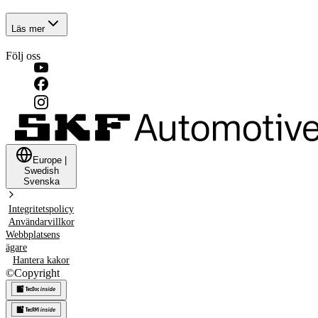
Läs mer
Följ oss
Europe
|
Swedish
Svenska
Integritetspolicy
Användarvillkor
Webbplatsens
ägare
Hantera kakor
©
Copyright