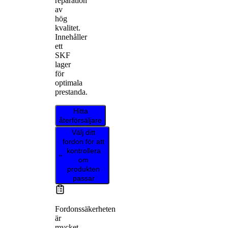
reparation
av
hög
kvalitet.
Innehåller
ett
SKF
lager
för
optimala
prestanda.
Hitta
återförsäljare
Välj ditt
fordon för att
kontrollera
om
produkten
passar
Fordonssäkerheten
är
mycket