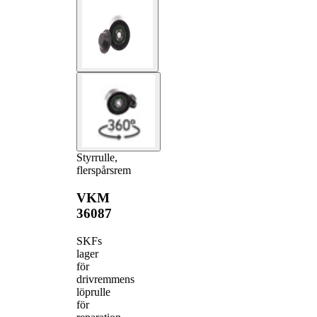
Styrrulle,
flerspårsrem
VKM
36087
SKFs
lager
för
drivremmens
löprulle
för