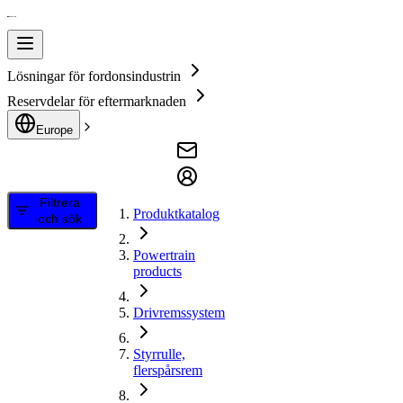
Lösningar för fordonsindustrin
Reservdelar för eftermarknaden
Europe
Filtrera
Produktkatalog
och sök
Powertrain
products
Drivremssystem
Styrrulle,
flerspårsrem