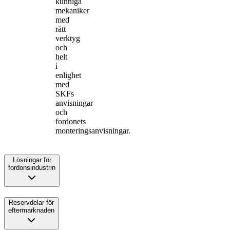
kunniga
mekaniker
med
rätt
verktyg
och
helt
i
enlighet
med
SKFs
anvisningar
och
fordonets
monteringsanvisningar.
Lösningar för
fordonsindustrin
Reservdelar för
eftermarknaden