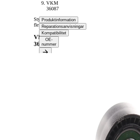
VKM
36087
Styrrulle,
Produktinformation
flerspårsrem
Reparationsanvisningar
Kompatibilitet
VKM
OE-
36087
nummer
Produktinformation
Egenskap
Värde
Diameter
60 mm
Bredd
30 mm