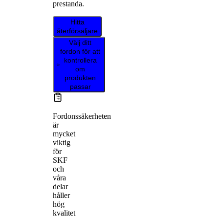
prestanda.
Hitta
återförsäljare
Välj ditt
fordon för att
kontrollera
om
produkten
passar
Fordonssäkerheten
är
mycket
viktig
för
SKF
och
våra
delar
håller
hög
kvalitet