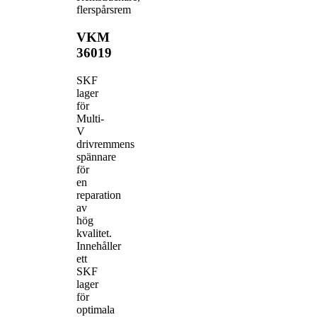
flerspårsrem
VKM
36019
SKF
lager
för
Multi-
V
drivremmens
spännare
för
en
reparation
av
hög
kvalitet.
Innehåller
ett
SKF
lager
för
optimala