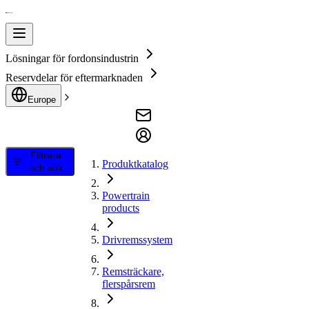
Lösningar för fordonsindustrin
Reservdelar för eftermarknaden
Europe
Filtrera
Produktkatalog
och sök
Powertrain
products
Drivremssystem
Remsträckare,
flerspårsrem