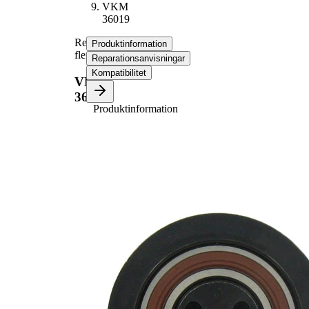
VKM
36019
Remsträckare,
Produktinformation
flerspårsrem
Reparationsanvisningar
Kompatibilitet
VKM
36019
Produktinformation
Egenskap
Värde
Diameter
70 mm
Bredd
21 mm
Ribbantal
6
Spännmetod,
manuell
spännrulle