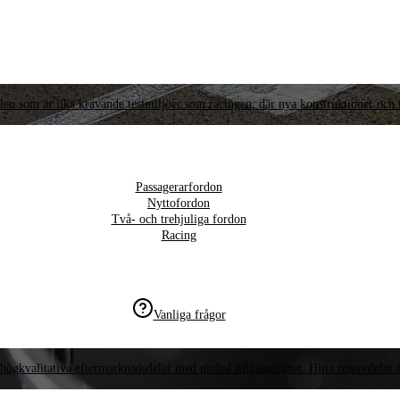
llen som är lika krävande testmiljöer som racingen, där nya konstruktioner och t
Passagerarfordon
Nyttofordon
Två- och trehjuliga fordon
Racing
Vanliga frågor
högkvalitativa eftermarknadsdelar med global tillgänglighet. Hitta reservdelar f