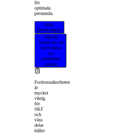
för
optimala
prestanda.
Hitta
återförsäljare
Välj ditt
fordon för att
kontrollera
om
produkten
passar
Fordonssäkerheten
är
mycket
viktig
för
SKF
och
våra
delar
håller