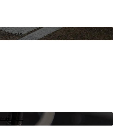
ekniker testas.
ör ditt fordon.