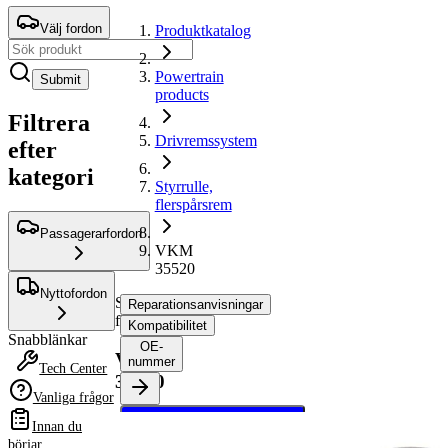
Välj fordon
Produktkatalog
Powertrain
Submit
products
Filtrera
Drivremssystem
efter
kategori
Styrrulle,
flerspårsrem
Passagerarfordon
VKM
35520
Nyttofordon
Styrrulle,
Reparationsanvisningar
flerspårsrem
Kompatibilitet
Snabblänkar
OE-
VKM
nummer
Tech Center
35520
Vanliga frågor
Välj ditt fordon för att
Innan du
hämta
börjar