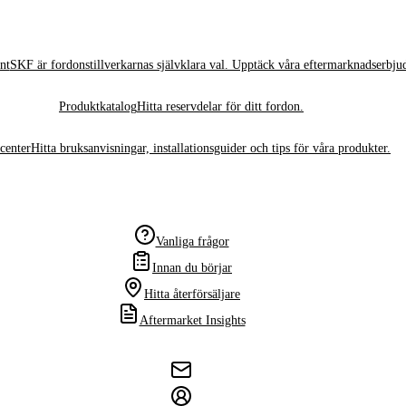
nt
SKF är fordonstillverkarnas självklara val. Upptäck våra eftermarknadserbju
Produktkatalog
Hitta reservdelar för ditt fordon.
center
Hitta bruksanvisningar, installationsguider och tips för våra produkter.
Vanliga frågor
Innan du börjar
Hitta återförsäljare
Aftermarket Insights