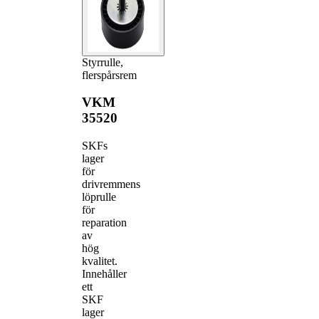
Styrrulle,
flerspårsrem
VKM
35520
SKFs
lager
för
drivremmens
löprulle
för
reparation
av
hög
kvalitet.
Innehåller
ett
SKF
lager