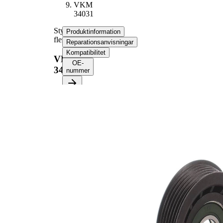
VKM
34031
Styrrulle,
Produktinformation
flerspårsrem
Reparationsanvisningar
Kompatibilitet
VKM
OE-
34031
nummer
Produktinformation
Egenskap
Värde
Diameter
65 mm
Bredd
23 mm
Ribbantal
6
Flänsdiameter
69,1 mm
Kompletteringsartikel/tilläggsinfo
med
2
fästmaterial