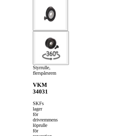
Styrrulle,
flerspårsrem
VKM
34031
SKFs
lager
för
drivremmens
löprulle
för