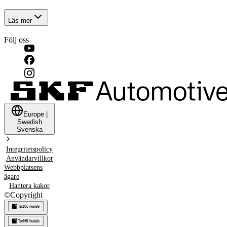
Läs mer
Följ oss
Europe
|
Swedish
Svenska
Integritetspolicy
Användarvillkor
Webbplatsens
ägare
Hantera kakor
©
Copyright