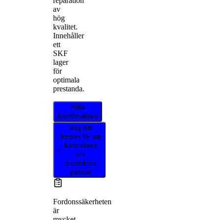
reparation
av
hög
kvalitet.
Innehåller
ett
SKF
lager
för
optimala
prestanda.
Hitta
återförsäljare
Välj ditt
fordon för att
kontrollera
om
produkten
passar
Fordonssäkerheten
är
mycket