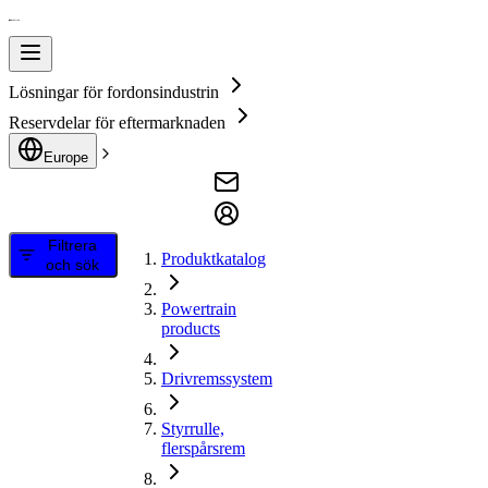
Lösningar för fordonsindustrin
Reservdelar för eftermarknaden
Europe
Filtrera
Produktkatalog
och sök
Powertrain
products
Drivremssystem
Styrrulle,
flerspårsrem