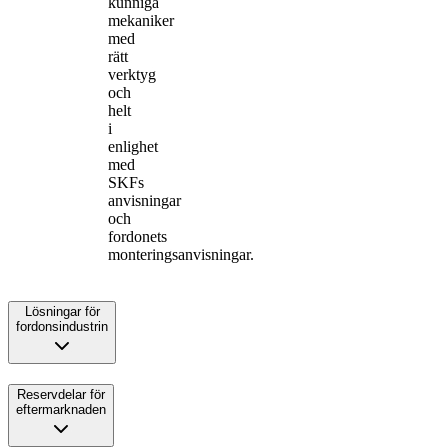
kunniga
mekaniker
med
rätt
verktyg
och
helt
i
enlighet
med
SKFs
anvisningar
och
fordonets
monteringsanvisningar.
Lösningar för
fordonsindustrin
Reservdelar för
eftermarknaden