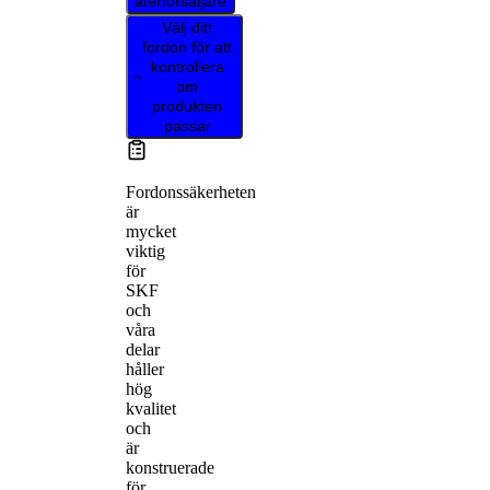
återförsäljare
Välj ditt
fordon för att
kontrollera
om
produkten
passar
Fordonssäkerheten
är
mycket
viktig
för
SKF
och
våra
delar
håller
hög
kvalitet
och
är
konstruerade
för