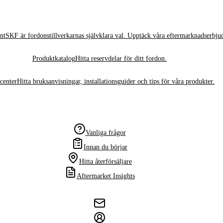
nt
SKF är fordonstillverkarnas självklara val. Upptäck våra eftermarknadserbju
Produktkatalog
Hitta reservdelar för ditt fordon.
center
Hitta bruksanvisningar, installationsguider och tips för våra produkter.
Vanliga frågor
Innan du börjar
Hitta återförsäljare
Aftermarket Insights