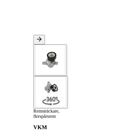
Remsträckare,
flerspårsrem
VKM