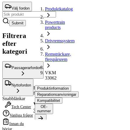
Välj fordon
Produktkatalog
Powertrain
Submit
products
Filtrera
Drivremssystem
efter
kategori
Remsträckare,
flerspårsrem
Passagerarfordon
VKM
33062
Nyttofordon
Remsträckare,
Produktinformation
flerspårsrem
Reparationsanvisningar
Snabblänkar
Kompatibilitet
VKM
OE-
Tech Center
33062
nummer
Vanliga frågor
Innan du
Produktinformation
börjar