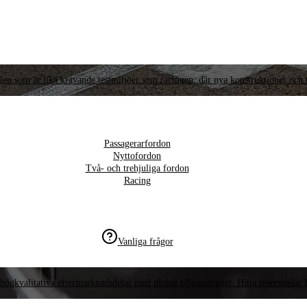
llen som är lika krävande testmiljöer som racingen, där nya konstruktioner och t
Passagerarfordon
Nyttofordon
Två- och trehjuliga fordon
Racing
Vanliga frågor
högkvalitativa eftermarknadsdelar med global tillgänglighet. Hitta reservdelar f