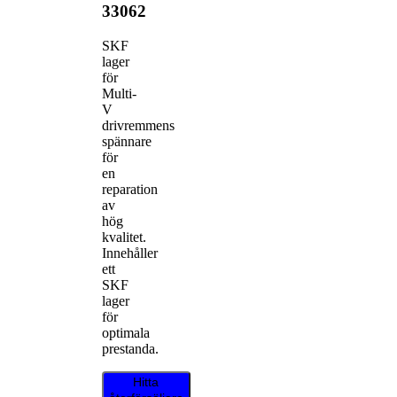
33062
SKF
lager
för
Multi-
V
drivremmens
spännare
för
en
reparation
av
hög
kvalitet.
Innehåller
ett
SKF
lager
för
optimala
prestanda.
Hitta