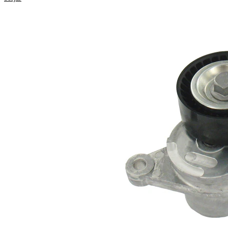
Egenskap
Värde
Diameter
65 mm
Bredd
25 mm