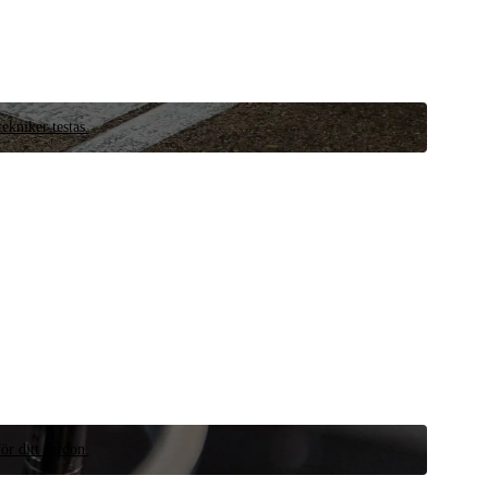
ekniker testas.
ör ditt fordon.