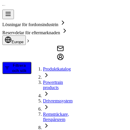
Lösningar för fordonsindustrin
Reservdelar för eftermarknaden
Europe
Filtrera
Produktkatalog
och sök
Powertrain
products
Drivremssystem
Remsträckare,
flerspårsrem