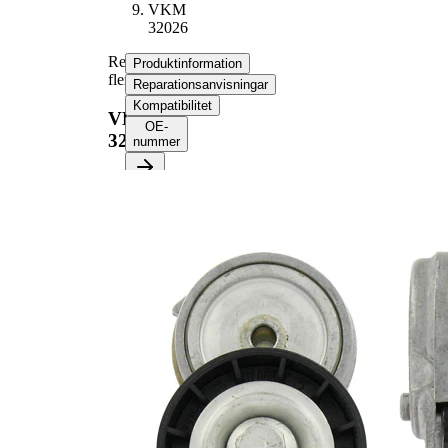
VKM
32026
Remsträckare,
Produktinformation
flerspårsrem
Reparationsanvisningar
Kompatibilitet
VKM
OE-
32026
nummer
Produktinformation
Egenskap
Värde
Diameter
66 mm
Bredd
29 mm
Spännmetod, spännrulle
automatisk
VKM
Alternativ reparationssats
32050-1
Kompletteringsartikel/tilläggsinfo
med
2
fästmaterial