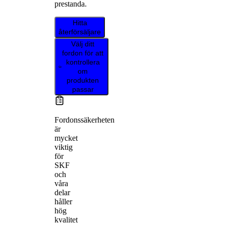
prestanda.
Hitta
återförsäljare
Välj ditt
fordon för att
kontrollera
om
produkten
passar
Fordonssäkerheten
är
mycket
viktig
för
SKF
och
våra
delar
håller
hög
kvalitet