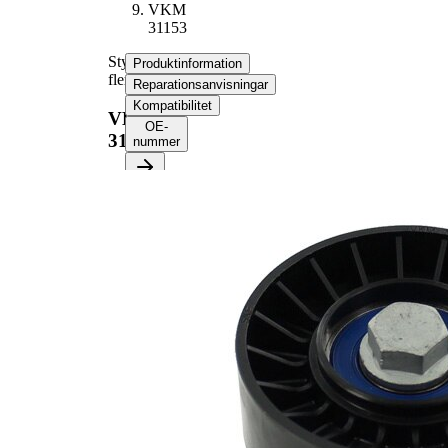
VKM
31153
Styrrulle,
Produktinformation
flerspårsrem
Reparationsanvisningar
Kompatibilitet
VKM
OE-
31153
nummer
Produktinformation
Egenskap
Värde
Diameter
76 mm
Bredd
26 mm