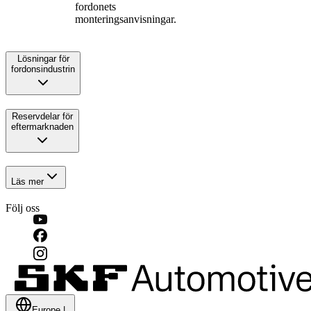
fordonets
monteringsanvisningar.
Lösningar för
fordonsindustrin
Reservdelar för
eftermarknaden
Läs mer
Följ oss
Europe
|