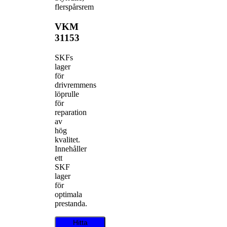
flerspårsrem
VKM
31153
SKFs
lager
för
drivremmens
löprulle
för
reparation
av
hög
kvalitet.
Innehåller
ett
SKF
lager
för
optimala
prestanda.
Hitta