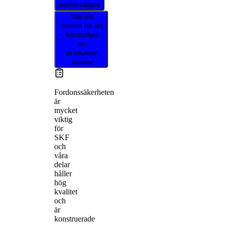
återförsäljare
Välj ditt
fordon för att
kontrollera
om
produkten
passar
Fordonssäkerheten
är
mycket
viktig
för
SKF
och
våra
delar
håller
hög
kvalitet
och
är
konstruerade