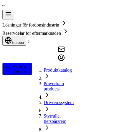
Lösningar för fordonsindustrin
Reservdelar för eftermarknaden
Europe
Filtrera
Produktkatalog
och sök
Powertrain
products
Drivremssystem
Styrrulle,
flerspårsrem