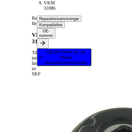
VKM
31086
Remsträckare,
Reparationsanvisningar
flerspårsrem
Kompatibilitet
OE-
VKM
nummer
31086
Välj ditt fordon för att
Tillverkas
hämta
inte
reparationsanvisningar
längre
av
SKF