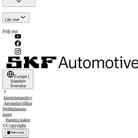
Läs mer
Följ oss
Europe
|
Swedish
Svenska
Integritetspolicy
Användarvillkor
Webbplatsens
ägare
Hantera kakor
©
Copyright