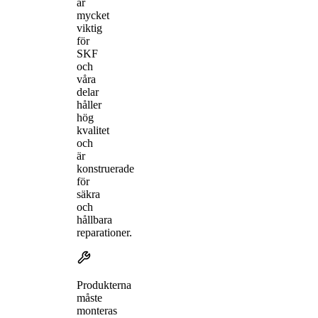
är
mycket
viktig
för
SKF
och
våra
delar
håller
hög
kvalitet
och
är
konstruerade
för
säkra
och
hållbara
reparationer.
Produkterna
måste
monteras