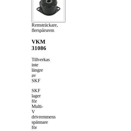
Remsträckare,
flerspårsrem
VKM
31086
Tillverkas
inte
längre
av
SKF
SKF
lager
för
Multi-
V
drivremmens
spännare
för