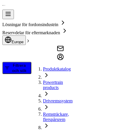
Lösningar för fordonsindustrin
Reservdelar för eftermarknaden
Europe
Filtrera
Produktkatalog
och sök
Powertrain
products
Drivremssystem
Remsträckare,
flerspårsrem