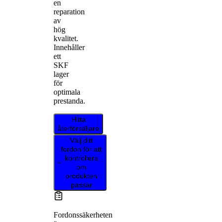
en
reparation
av
hög
kvalitet.
Innehåller
ett
SKF
lager
för
optimala
prestanda.
Hitta
återförsäljare
Välj ditt
fordon för att
kontrollera
om
produkten
passar
Fordonssäkerheten