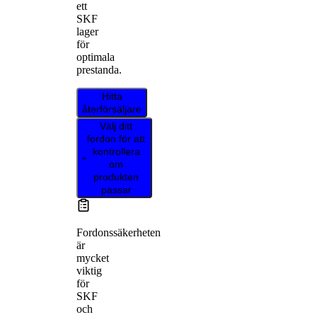
ett
SKF
lager
för
optimala
prestanda.
Hitta
återförsäljare
Välj ditt
fordon för att
kontrollera
om
produkten
passar
Fordonssäkerheten
är
mycket
viktig
för
SKF
och