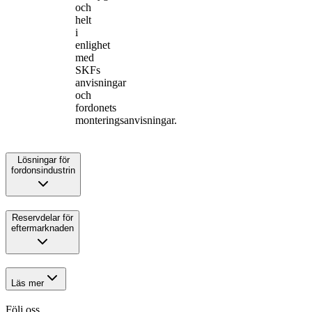
och
helt
i
enlighet
med
SKFs
anvisningar
och
fordonets
monteringsanvisningar.
Lösningar för
fordonsindustrin
Reservdelar för
eftermarknaden
Läs mer
Följ oss