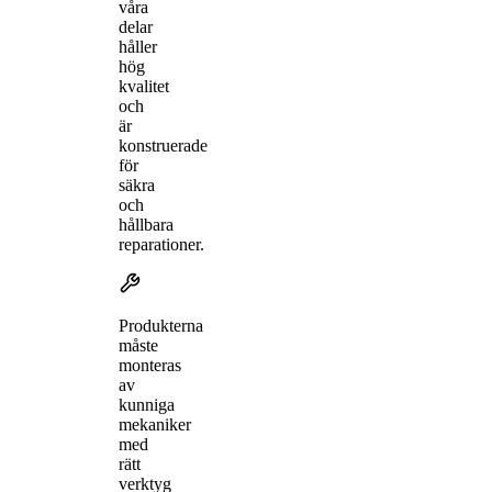
våra
delar
håller
hög
kvalitet
och
är
konstruerade
för
säkra
och
hållbara
reparationer.
Produkterna
måste
monteras
av
kunniga
mekaniker
med
rätt
verktyg