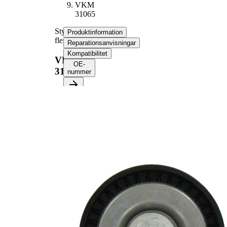
VKM
31065
Styrrulle,
Produktinformation
flerspårsrem
Reparationsanvisningar
Kompatibilitet
VKM
OE-
31065
nummer
Produktinformation
Egenskap
Värde
Diameter
65 mm
Bredd
26 mm
Kompletteringsartikel/tilläggsinfo
med
2
fästmaterial