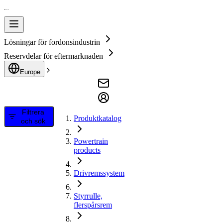
Lösningar för fordonsindustrin
Reservdelar för eftermarknaden
Europe
Filtrera
Produktkatalog
och sök
Powertrain
products
Drivremssystem
Styrrulle,
flerspårsrem