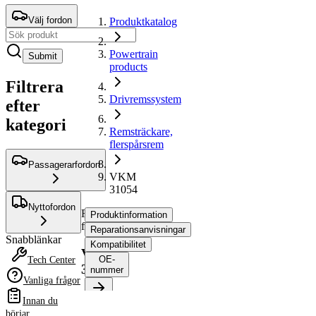
Välj fordon
Produktkatalog
Powertrain
Submit
products
Filtrera
Drivremssystem
efter
kategori
Remsträckare,
flerspårsrem
Passagerarfordon
VKM
31054
Nyttofordon
Remsträckare,
Produktinformation
flerspårsrem
Reparationsanvisningar
Snabblänkar
Kompatibilitet
VKM
OE-
Tech Center
31054
nummer
Vanliga frågor
Innan du
Produktinformation
börjar