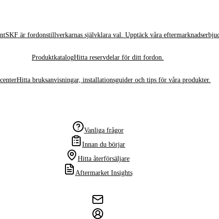
nt
SKF är fordonstillverkarnas självklara val. Upptäck våra eftermarknadserbju
Produktkatalog
Hitta reservdelar för ditt fordon.
center
Hitta bruksanvisningar, installationsguider och tips för våra produkter.
Vanliga frågor
Innan du börjar
Hitta återförsäljare
Aftermarket Insights