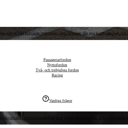
llen som är lika krävande testmiljöer som racingen, där nya konstruktioner och t
Passagerarfordon
Nyttofordon
Två- och trehjuliga fordon
Racing
Vanliga frågor
högkvalitativa eftermarknadsdelar med global tillgänglighet. Hitta reservdelar f