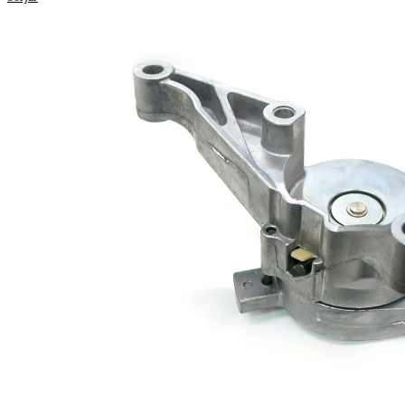
Egenskap
Värde
Diameter
70 mm
Bredd
24 mm
Spännmetod,
automatisk
spännrulle
Alternativ
VKM
reparationssats
37050-1