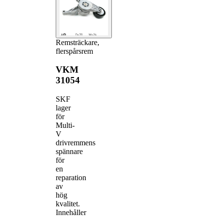
Remsträckare,
flerspårsrem
VKM
31054
SKF
lager
för
Multi-
V
drivremmens
spännare
för
en
reparation
av
hög
kvalitet.
Innehåller