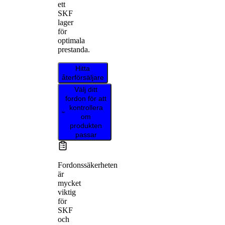
ett
SKF
lager
för
optimala
prestanda.
Hitta
återförsäljare
Välj ditt
fordon för att
kontrollera
om
produkten
passar
Fordonssäkerheten
är
mycket
viktig
för
SKF
och