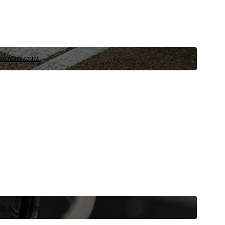
ekniker testas.
ör ditt fordon.