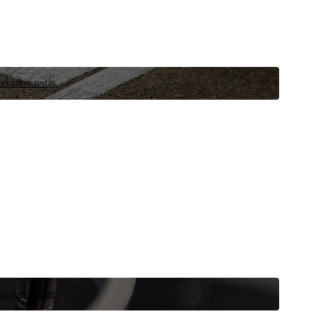
ekniker testas.
ör ditt fordon.