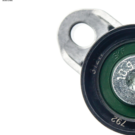
Egenskap
Värde
Diameter
50 mm
Bredd
25 mm