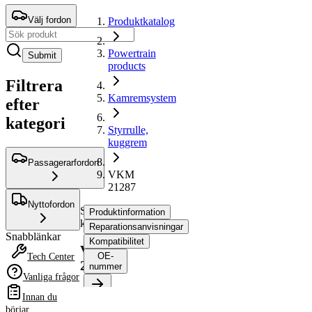
Välj fordon
Produktkatalog
Powertrain
Submit
products
Filtrera
Kamremsystem
efter
kategori
Styrrulle,
kuggrem
Passagerarfordon
VKM
21287
Nyttofordon
Styrrulle,
Produktinformation
kuggrem
Reparationsanvisningar
Snabblänkar
Kompatibilitet
VKM
OE-
Tech Center
21287
nummer
Vanliga frågor
Innan du
Produktinformation
börjar