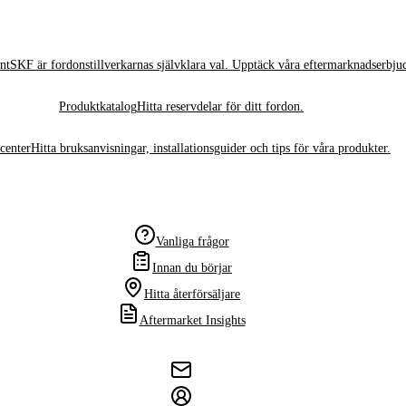
nt
SKF är fordonstillverkarnas självklara val. Upptäck våra eftermarknadserbju
Produktkatalog
Hitta reservdelar för ditt fordon.
center
Hitta bruksanvisningar, installationsguider och tips för våra produkter.
Vanliga frågor
Innan du börjar
Hitta återförsäljare
Aftermarket Insights