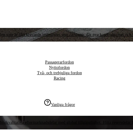
llen som är lika krävande testmiljöer som racingen, där nya konstruktioner och t
Passagerarfordon
Nyttofordon
Två- och trehjuliga fordon
Racing
Vanliga frågor
högkvalitativa eftermarknadsdelar med global tillgänglighet. Hitta reservdelar f