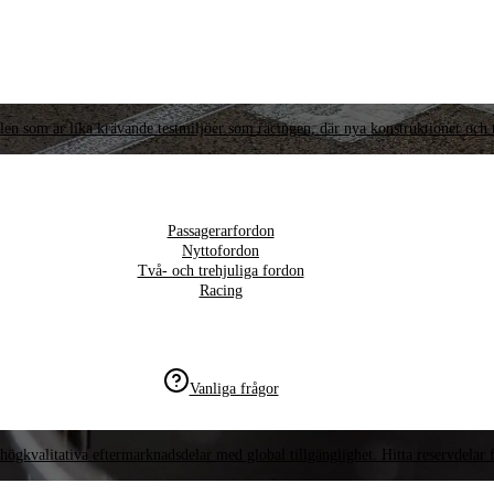
llen som är lika krävande testmiljöer som racingen, där nya konstruktioner och t
Passagerarfordon
Nyttofordon
Två- och trehjuliga fordon
Racing
Vanliga frågor
högkvalitativa eftermarknadsdelar med global tillgänglighet. Hitta reservdelar f