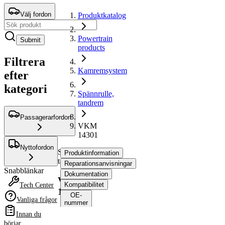
Välj fordon
Produktkatalog
Powertrain
Submit
products
Filtrera
Kamremsystem
efter
kategori
Spännrulle,
tandrem
Passagerarfordon
VKM
14301
Nyttofordon
Spännrulle,
Produktinformation
tandrem
Reparationsanvisningar
Snabblänkar
Dokumentation
VKM
Kompatibilitet
Tech Center
14301
OE-
Vanliga frågor
nummer
Innan du
börjar