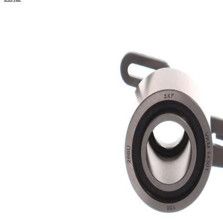
Produktinformation
Egenskap
Värde
Diameter
60 mm
Bredd
32 mm
Spännmetod,
manuell
spännrulle