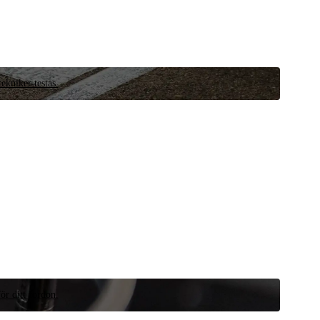
ekniker testas.
ör ditt fordon.