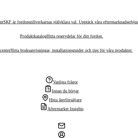
nt
SKF är fordonstillverkarnas självklara val. Upptäck våra eftermarknadserbju
Produktkatalog
Hitta reservdelar för ditt fordon.
center
Hitta bruksanvisningar, installationsguider och tips för våra produkter.
Vanliga frågor
Innan du börjar
Hitta återförsäljare
Aftermarket Insights