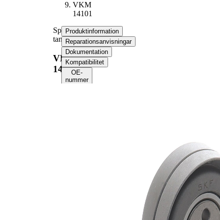
VKM
14101
Spännrulle,
Produktinformation
tandrem
Reparationsanvisningar
Dokumentation
VKM
Kompatibilitet
14101
OE-
nummer
Produktinformation
Egenskap
Värde
Diameter
73 mm
Bredd
28 mm
Spännmetod, spännrulle
manuell
Kompletteringsartikel/tilläggsinfo
med
2
fästmaterial