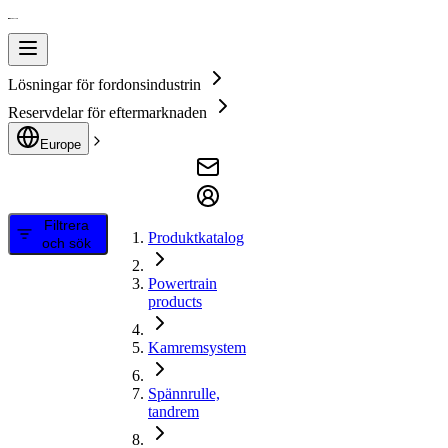
Lösningar för fordonsindustrin
Reservdelar för eftermarknaden
Europe
Filtrera
Produktkatalog
och sök
Powertrain
products
Kamremsystem
Spännrulle,
tandrem