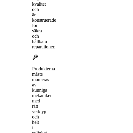
kvalitet
och
är
konstruerade
för
säkra
och
hållbara
reparationer.
Produkterna
måste
monteras
av
kunniga
mekaniker
med
rätt
verktyg
och
helt
i
enlighet