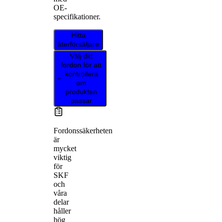
OE-
specifikationer.
Hitta
återförsäljare
Välj ditt
fordon för att
kontrollera
om
produkten
passar
Fordonssäkerheten
är
mycket
viktig
för
SKF
och
våra
delar
håller
hög