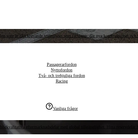
llen som är lika krävande testmiljöer som racingen, där nya konstruktioner och t
Passagerarfordon
Nyttofordon
Två- och trehjuliga fordon
Racing
Vanliga frågor
högkvalitativa eftermarknadsdelar med global tillgänglighet. Hitta reservdelar f