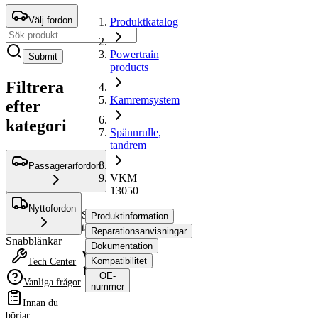
Välj fordon
Produktkatalog
Powertrain
Submit
products
Filtrera
Kamremsystem
efter
kategori
Spännrulle,
tandrem
Passagerarfordon
VKM
13050
Nyttofordon
Spännrulle,
Produktinformation
tandrem
Reparationsanvisningar
Snabblänkar
Dokumentation
VKM
Kompatibilitet
Tech Center
13050
OE-
Vanliga frågor
nummer
Innan du
börjar