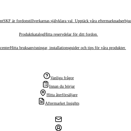
nt
SKF är fordonstillverkarnas självklara val. Upptäck våra eftermarknadserbju
Produktkatalog
Hitta reservdelar för ditt fordon.
center
Hitta bruksanvisningar, installationsguider och tips för våra produkter.
Vanliga frågor
Innan du börjar
Hitta återförsäljare
Aftermarket Insights