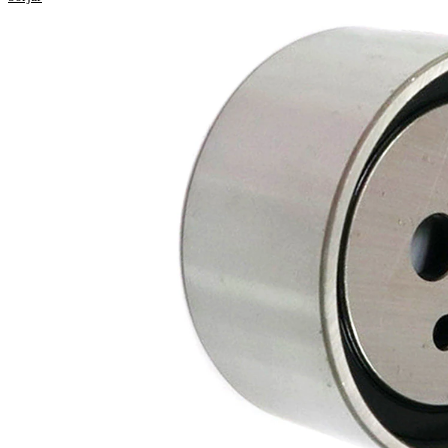
Produktinformation
Egenskap
Värde
67,6
Diameter
mm
35,5
Bredd
mm
Spännmetod,
manuell
spännrulle