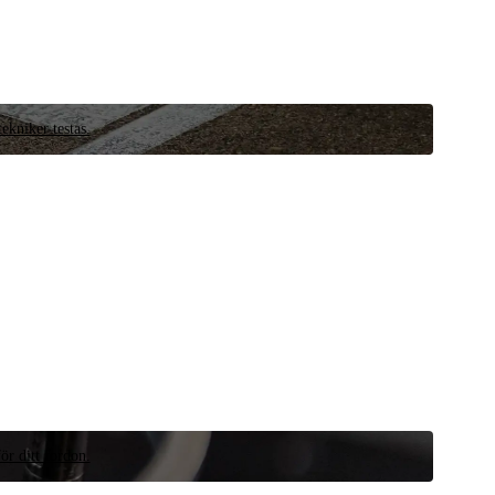
ekniker testas.
ör ditt fordon.