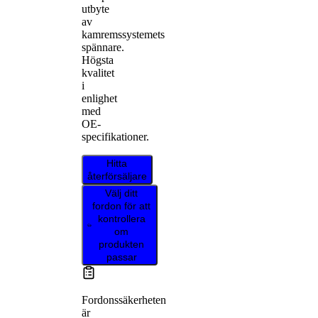
utbyte
av
kamremssystemets
spännare.
Högsta
kvalitet
i
enlighet
med
OE-
specifikationer.
Hitta
återförsäljare
Välj ditt
fordon för att
kontrollera
om
produkten
passar
Fordonssäkerheten
är