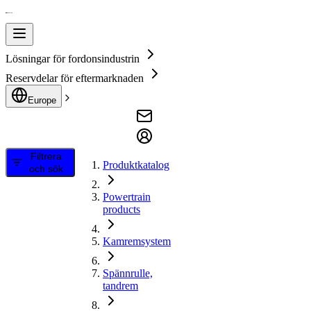
Lösningar för fordonsindustrin
Reservdelar för eftermarknaden
Europe
Filtrera
Produktkatalog
och sök
Powertrain
products
Kamremsystem
Spännrulle,
tandrem