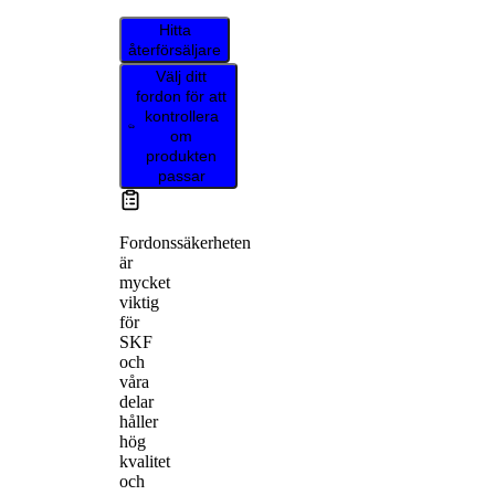
Hitta
återförsäljare
Välj ditt
fordon för att
kontrollera
om
produkten
passar
Fordonssäkerheten
är
mycket
viktig
för
SKF
och
våra
delar
håller
hög
kvalitet
och