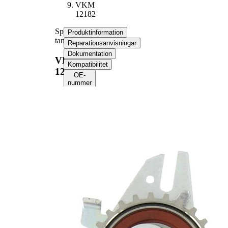
VKM
12182
Spännrulle,
Produktinformation
tandrem
Reparationsanvisningar
Dokumentation
VKM
Kompatibilitet
12182
OE-
nummer
Produktinformation
Egenskap
Värde
Diameter
65 mm
Bredd
29 mm
Spännmetod,
automatisk
spännrulle
Flänsdiameter
26 mm