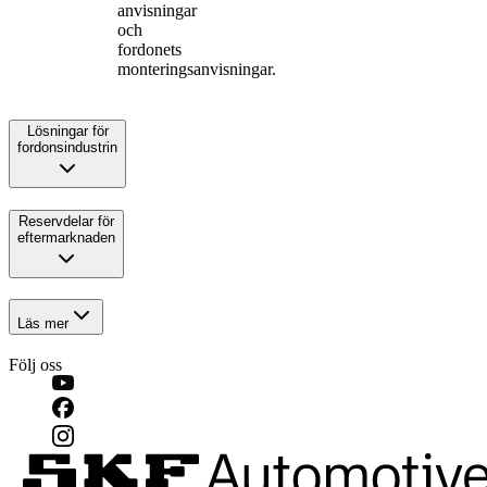
anvisningar
och
fordonets
monteringsanvisningar.
Lösningar för
fordonsindustrin
Reservdelar för
eftermarknaden
Läs mer
Följ oss