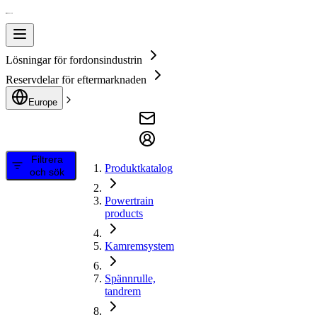
Lösningar för fordonsindustrin
Reservdelar för eftermarknaden
Europe
Filtrera
Produktkatalog
och sök
Powertrain
products
Kamremsystem
Spännrulle,
tandrem