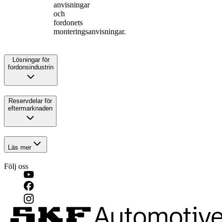
anvisningar
och
fordonets
monteringsanvisningar.
Lösningar för
fordonsindustrin
Reservdelar för
eftermarknaden
Läs mer
Följ oss