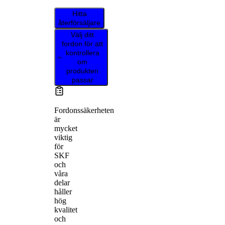
Hitta
återförsäljare
Välj ditt
fordon för att
kontrollera
om
produkten
passar
Fordonssäkerheten
är
mycket
viktig
för
SKF
och
våra
delar
håller
hög
kvalitet
och