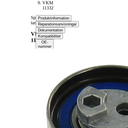
VKM
11332
Spännrulle,
Produktinformation
tandrem
Reparationsanvisningar
Dokumentation
VKM
Kompatibilitet
11332
OE-
nummer
Produktinformation
Egenskap
Värde
Diameter
67 mm
Bredd
32 mm
Spännmetod,
automatisk
spännrulle