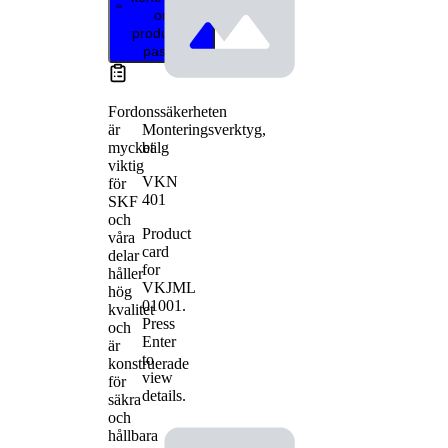
om
produkten
passar
Fordonssäkerheten
Monteringsverktyg,
är
bälg
mycket
viktig
VKN
för
401
SKF
och
Product
våra
card
delar
for
håller
VKJML
hög
01001
.
kvalitet
Press
och
Enter
är
to
konstruerade
view
för
details.
säkra
och
hållbara