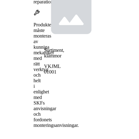
reparationer.
Produkterna
måste
monteras
av
kunniga
Sortiment,
mekaniker
klämmor
med
rätt
VKJML
verktyg
01001
och
helt
i
enlighet
med
SKFs
anvisningar
och
fordonets
monteringsanvisningar.