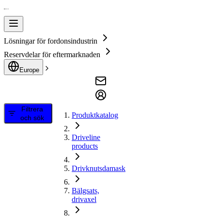
Lösningar för fordonsindustrin
Reservdelar för eftermarknaden
Europe
Filtrera
Produktkatalog
och sök
Driveline
products
Drivknutsdamask
Bälgsats,
drivaxel