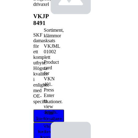
drivaxel
VKJP
8491
Sortiment,
SKF
klämmor
damasksats
VKJML
för
01002
ett
komplett
Product
utbyte.
card
Högsta
for
kvalitet
VKN
i
401
.
enlighet
Press
med
Enter
OE-
to
specifikationer.
view
details.
Hitta
återförsäljare
Välj ditt
fordon för att
kontrollera