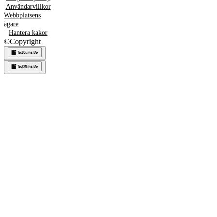
Användarvillkor
Webbplatsens
ägare
Hantera kakor
©
Copyright