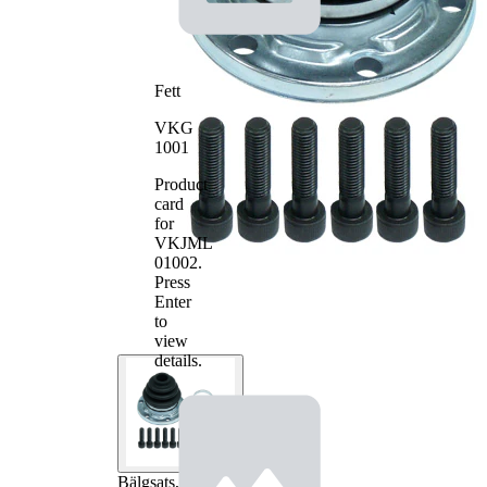
Fett
VKG
1001
Product
card
for
VKJML
01002
.
Press
Enter
to
view
details.
Bälgsats,