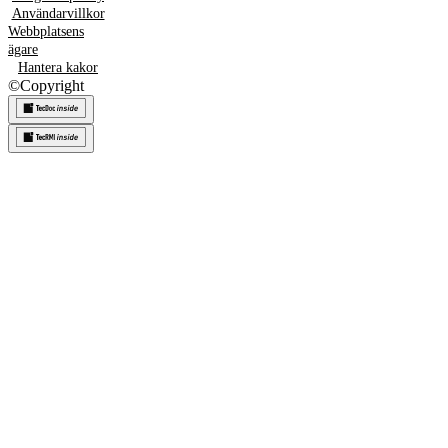
Användarvillkor
Webbplatsens
ägare
Hantera kakor
©
Copyright