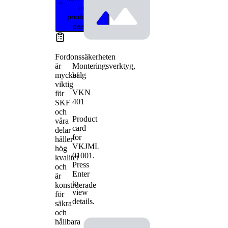
om
produkten
passar
Fordonssäkerheten
Monteringsverktyg,
är
bälg
mycket
viktig
VKN
för
401
SKF
och
Product
våra
card
delar
for
håller
VKJML
hög
01001
.
kvalitet
Press
och
Enter
är
to
konstruerade
view
för
details.
säkra
och
hållbara