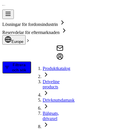
Lösningar för fordonsindustrin
Reservdelar för eftermarknaden
Europe
Filtrera
Produktkatalog
och sök
Driveline
products
Drivknutsdamask
Bälgsats,
drivaxel