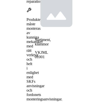
reparationer.
Produkterna
måste
monteras
av
kunniga
Sortiment,
mekaniker
klämmor
med
rätt
VKJML
verktyg
01001
och
helt
i
enlighet
med
SKFs
anvisningar
och
fordonets
monteringsanvisningar.