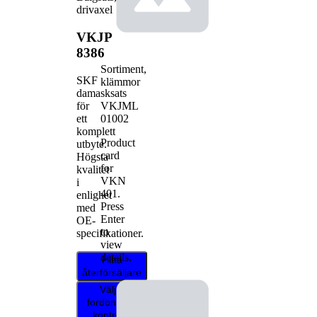
drivaxel
VKJP
8386
Sortiment,
SKF
klämmor
damasksats
VKJML
för
01002
ett
komplett
Product
utbyte.
card
Högsta
for
kvalitet
VKN
i
401
.
enlighet
Press
med
Enter
OE-
to
specifikationer.
view
details.
Hitta
återförsäljare
Välj ditt
fordon för att
kontrollera