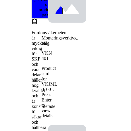
om
produkten
passar
Fordonssäkerheten
Monteringsverktyg,
är
bälg
mycket
viktig
VKN
för
401
SKF
och
Product
våra
card
delar
for
håller
VKJML
hög
01001
.
kvalitet
Press
och
Enter
är
to
konstruerade
view
för
details.
säkra
och
hållbara