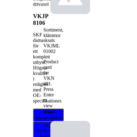
drivaxel
VKJP
8106
Sortiment,
SKF
klämmor
damasksats
VKJML
för
01002
ett
komplett
Product
utbyte.
card
Högsta
for
kvalitet
VKN
i
401
.
enlighet
Press
med
Enter
OE-
to
specifikationer.
view
details.
Hitta
återförsäljare
Välj ditt
fordon för att
kontrollera