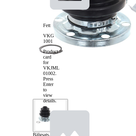
Fett
VKG
1001
Product
card
for
VKJML
01002
.
Press
Enter
to
view
details.
Bälgsats,