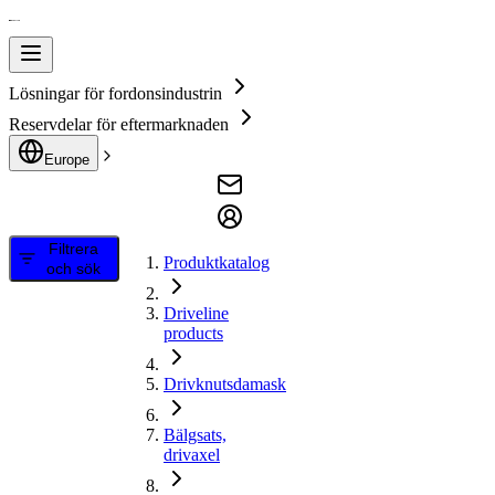
Lösningar för fordonsindustrin
Reservdelar för eftermarknaden
Europe
Filtrera
Produktkatalog
och sök
Driveline
products
Drivknutsdamask
Bälgsats,
drivaxel