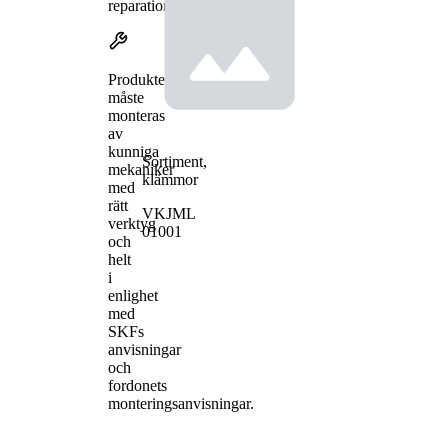
reparationer.
Produkterna
måste
monteras
av
kunniga
Sortiment,
mekaniker
klämmor
med
rätt
VKJML
verktyg
01001
och
helt
i
enlighet
med
SKFs
anvisningar
och
fordonets
monteringsanvisningar.