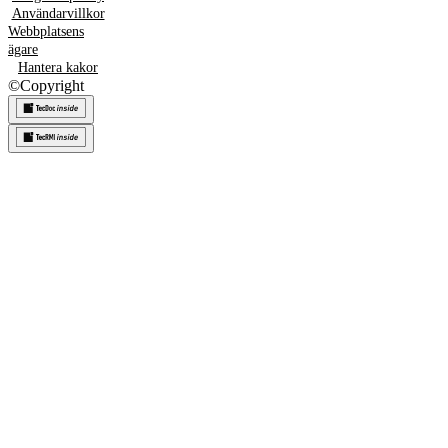
Användarvillkor
Webbplatsens
ägare
Hantera kakor
©
Copyright