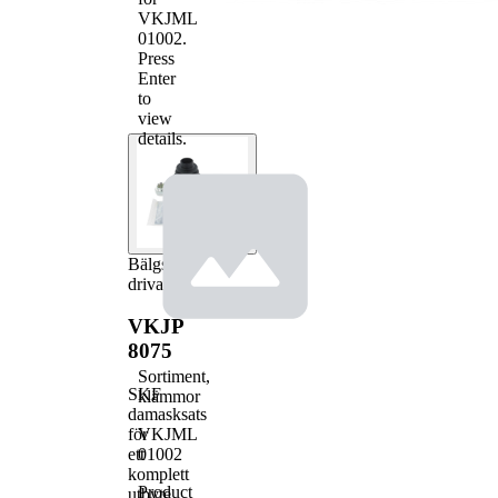
VKJML
01002
.
Press
Enter
to
view
details.
Bälgsats,
drivaxel
VKJP
8075
Sortiment,
SKF
klämmor
damasksats
VKJML
för
01002
ett
komplett
Product
utbyte.