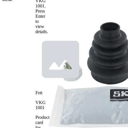
VKG
85
1001
.
Höjd
mm
Press
Innerdiameter
25
Enter
1
mm
to
view
Innerdiameter
60
details.
2
mm
Fett
VKG
1001
Product
card
for