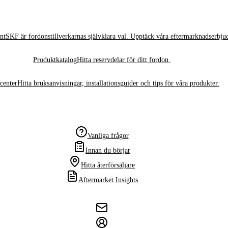
nt
SKF är fordonstillverkarnas självklara val. Upptäck våra eftermarknadserbju
Produktkatalog
Hitta reservdelar för ditt fordon.
center
Hitta bruksanvisningar, installationsguider och tips för våra produkter.
Vanliga frågor
Innan du börjar
Hitta återförsäljare
Aftermarket Insights