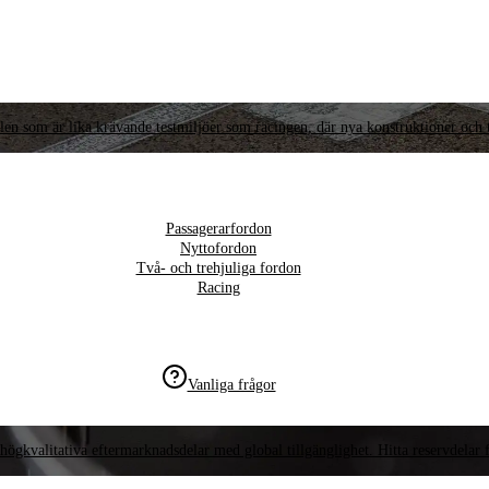
llen som är lika krävande testmiljöer som racingen, där nya konstruktioner och t
Passagerarfordon
Nyttofordon
Två- och trehjuliga fordon
Racing
Vanliga frågor
högkvalitativa eftermarknadsdelar med global tillgänglighet. Hitta reservdelar f