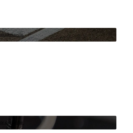
ekniker testas.
ör ditt fordon.