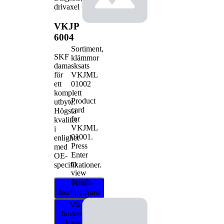
drivaxel
VKJP
6004
Sortiment,
SKF
klämmor
damasksats
VKJML
för
01002
ett
komplett
Product
utbyte.
card
Högsta
for
kvalitet
VKJML
i
01001
.
enlighet
Press
med
Enter
OE-
to
specifikationer.
view
details.
Hitta
återförsäljare
Välj ditt
fordon för att
kontrollera