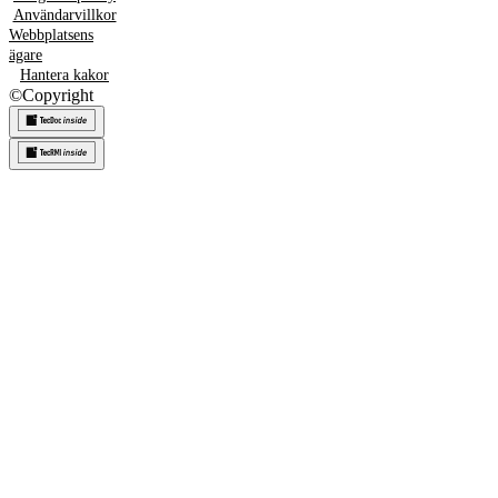
Användarvillkor
Webbplatsens
ägare
Hantera kakor
©
Copyright