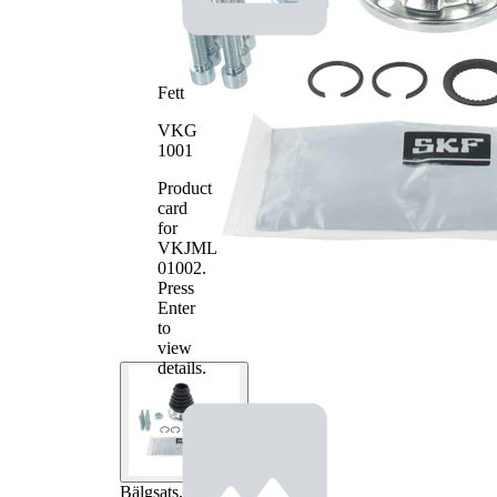
Fett
VKG
1001
Product
card
for
VKJML
01002
.
Press
Enter
to
view
details.
Bälgsats,