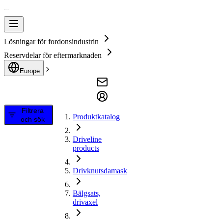
Lösningar för fordonsindustrin
Reservdelar för eftermarknaden
Europe
Filtrera
Produktkatalog
och sök
Driveline
products
Drivknutsdamask
Bälgsats,
drivaxel