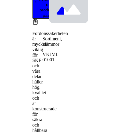
om
produkten
passar
Fordonssäkerheten
Sortiment,
är
klämmor
mycket
viktig
VKJML
för
01001
SKF
och
våra
delar
håller
hög
kvalitet
och
är
konstruerade
för
säkra
och
hållbara