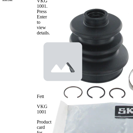
VKG
100
1001
.
Höjd
mm
Press
Innerdiameter
26
Enter
1
mm
to
view
Innerdiameter
78
details.
2
mm
Fett
VKG
1001
Product
card
for