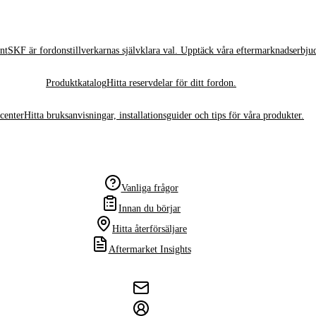
nt
SKF är fordonstillverkarnas självklara val. Upptäck våra eftermarknadserbju
Produktkatalog
Hitta reservdelar för ditt fordon.
center
Hitta bruksanvisningar, installationsguider och tips för våra produkter.
Vanliga frågor
Innan du börjar
Hitta återförsäljare
Aftermarket Insights