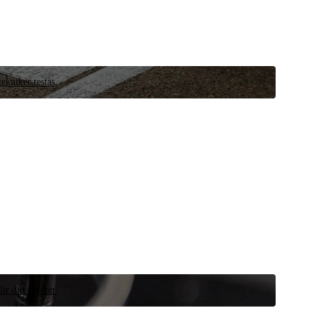
ekniker testas.
ör ditt fordon.