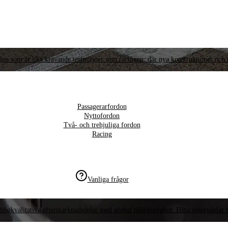
llen som är lika krävande testmiljöer som racingen, där nya konstruktioner och t
Passagerarfordon
Nyttofordon
Två- och trehjuliga fordon
Racing
Vanliga frågor
högkvalitativa eftermarknadsdelar med global tillgänglighet. Hitta reservdelar f