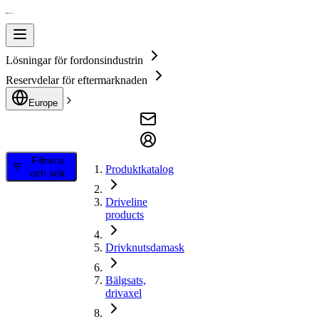
Lösningar för fordonsindustrin
Reservdelar för eftermarknaden
Europe
Filtrera
Produktkatalog
och sök
Driveline
products
Drivknutsdamask
Bälgsats,
drivaxel