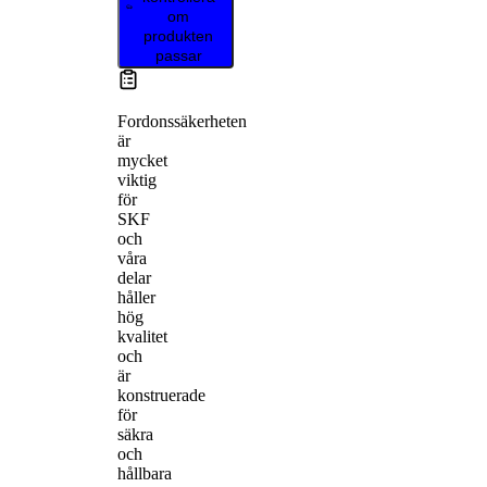
om
produkten
passar
Fordonssäkerheten
är
mycket
viktig
för
SKF
och
våra
delar
håller
hög
kvalitet
och
är
konstruerade
för
säkra
och
hållbara