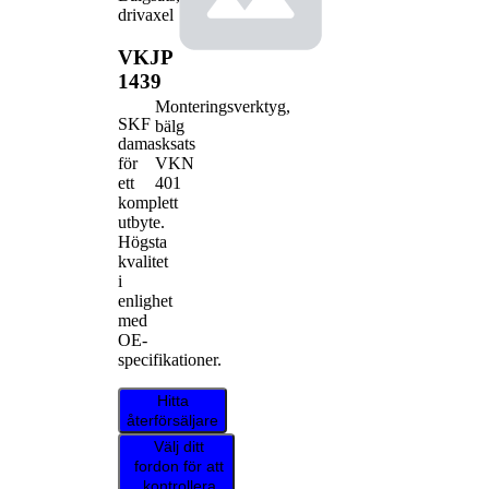
drivaxel
VKJP
1439
Monteringsverktyg,
SKF
bälg
damasksats
VKN
för
401
ett
komplett
utbyte.
Högsta
kvalitet
i
enlighet
med
OE-
specifikationer.
Hitta
återförsäljare
Välj ditt
fordon för att
kontrollera