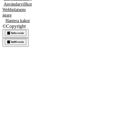
Användarvillkor
Webbplatsens
ägare
Hantera kakor
©
Copyright