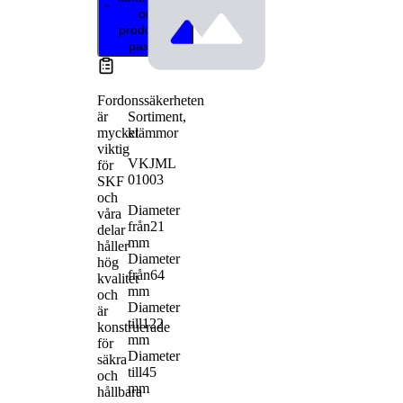
om
produkten
passar
Fordonssäkerheten
Sortiment,
är
klämmor
mycket
viktig
VKJML
för
01003
SKF
och
Diameter
våra
från
21
delar
mm
håller
Diameter
hög
från
64
kvalitet
mm
och
Diameter
är
till
122
konstruerade
mm
för
Diameter
säkra
till
45
och
mm
hållbara