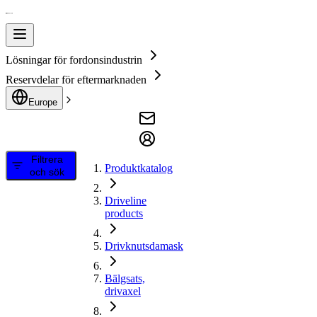
Lösningar för fordonsindustrin
Reservdelar för eftermarknaden
Europe
Filtrera
Produktkatalog
och sök
Driveline
products
Drivknutsdamask
Bälgsats,
drivaxel