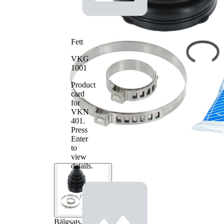
Fett
VKG
1001
Product
card
for
VKN
401
.
Press
Enter
to
view
details.
Bälgsats,