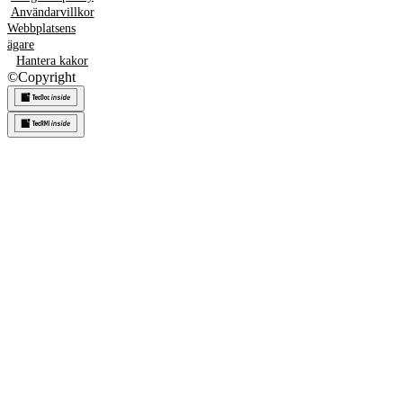
Användarvillkor
Webbplatsens
ägare
Hantera kakor
©
Copyright