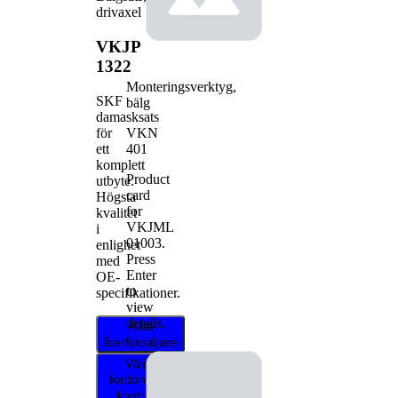
drivaxel
VKJP
1322
Monteringsverktyg,
SKF
bälg
damasksats
VKN
för
401
ett
komplett
Product
utbyte.
card
Högsta
for
kvalitet
VKJML
i
01003
.
enlighet
Press
med
Enter
OE-
to
specifikationer.
view
details.
Hitta
återförsäljare
Välj ditt
fordon för att
kontrollera