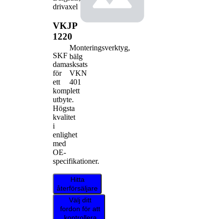
drivaxel
VKJP
1220
Monteringsverktyg,
SKF
bälg
damasksats
VKN
för
401
ett
komplett
utbyte.
Högsta
kvalitet
i
enlighet
med
OE-
specifikationer.
Hitta
återförsäljare
Välj ditt
fordon för att
kontrollera