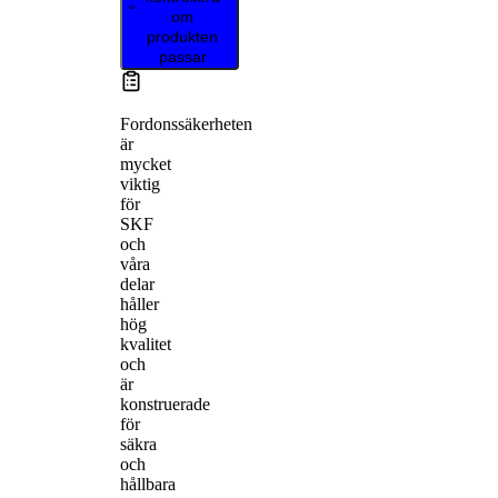
om
produkten
passar
Fordonssäkerheten
är
mycket
viktig
för
SKF
och
våra
delar
håller
hög
kvalitet
och
är
konstruerade
för
säkra
och
hållbara