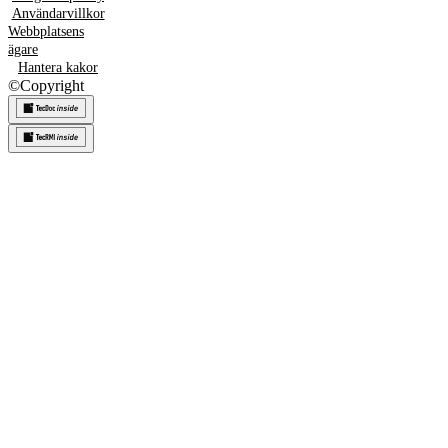
Användarvillkor
Webbplatsens
ägare
Hantera kakor
©
Copyright