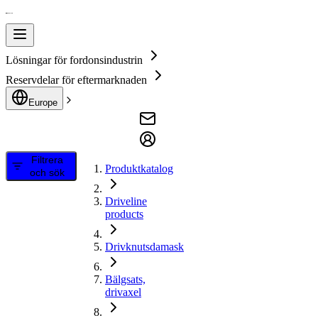
Lösningar för fordonsindustrin
Reservdelar för eftermarknaden
Europe
Filtrera
Produktkatalog
och sök
Driveline
products
Drivknutsdamask
Bälgsats,
drivaxel