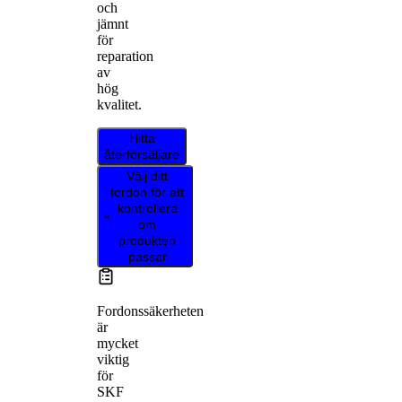
och
jämnt
för
reparation
av
hög
kvalitet.
Hitta
återförsäljare
Välj ditt
fordon för att
kontrollera
om
produkten
passar
Fordonssäkerheten
är
mycket
viktig
för
SKF