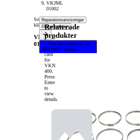
VKJML
01002
Sortiment,
Reparationsanvisningar
klämmor
Relaterade
Dokumentation
produkter
VKJML
01002
Välj ditt fordon för att
Product
hämta
card
reparationsanvisningar
for
VKN
400
.
Press
Enter
to
view
details.