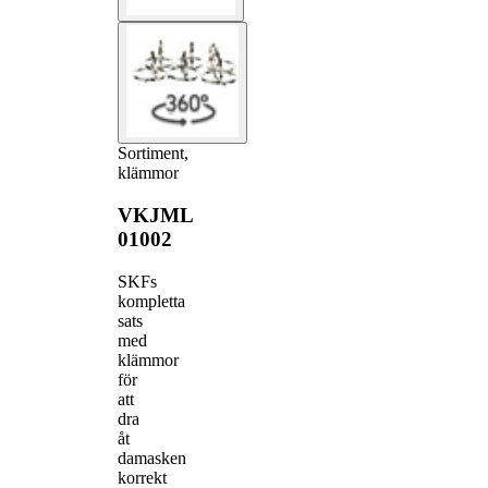
Sortiment,
klämmor
VKJML
01002
SKFs
kompletta
sats
med
klämmor
för
att
dra
åt
damasken
korrekt