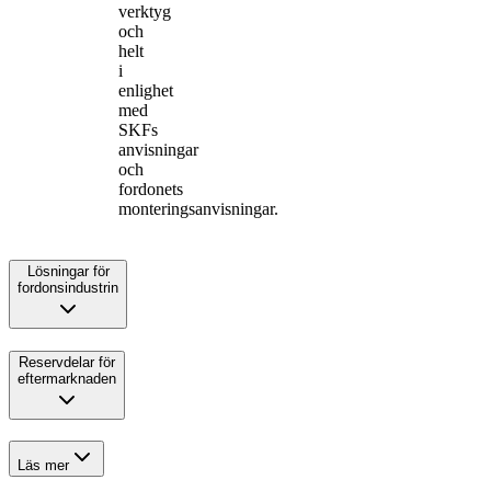
verktyg
och
helt
i
enlighet
med
SKFs
anvisningar
och
fordonets
monteringsanvisningar.
Lösningar för
fordonsindustrin
Reservdelar för
eftermarknaden
Läs mer