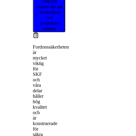
Välj ditt
fordon för att
kontrollera
om
produkten
passar
Fordonssäkerheten
är
mycket
viktig
för
SKF
och
våra
delar
håller
hög
kvalitet
och
är
konstruerade
för
säkra