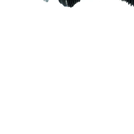
2
lager
Ny del
Leddiameter hjulsida
112 mm
Leddiameter växellådssida
94 mm