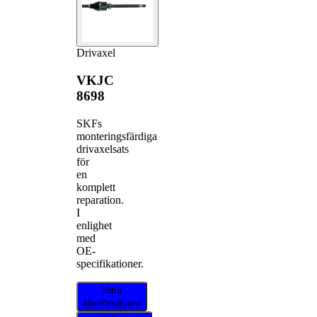
Drivaxel
VKJC
8698
SKFs
monteringsfärdiga
drivaxelsats
för
en
komplett
reparation.
I
enlighet
med
OE-
specifikationer.
Hitta
återförsäljare