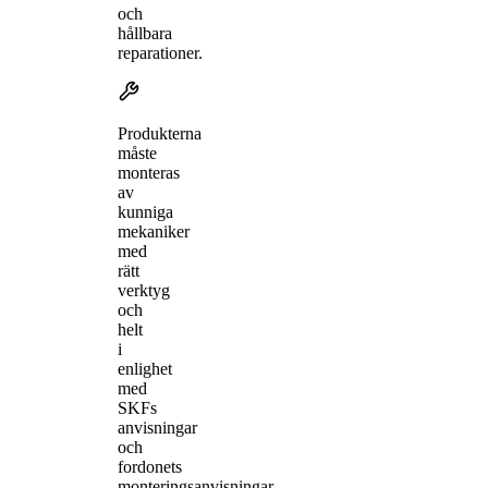
och
hållbara
reparationer.
Produkterna
måste
monteras
av
kunniga
mekaniker
med
rätt
verktyg
och
helt
i
enlighet
med
SKFs
anvisningar
och
fordonets
monteringsanvisningar.