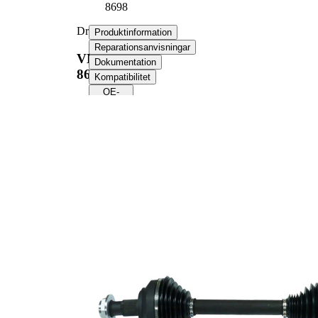
8698
Drivaxel
Produktinformation
Reparationsanvisningar
VKJC
Dokumentation
8698
Kompatibilitet
OE-
nummer
Produktinformation
Egenskap
Värde
1145,5
Längd
mm
Gängmått
M33x1,5
Yttre kuggar hjulsidan
35
Yttre kuggar differentialsidan
41
Diameter tätningsring
71,5 mm
VKQ
Alternativ reparationssats
1000
387,5
Längd 2
mm
Kompletteringsartikel/tilläggsinfo
med