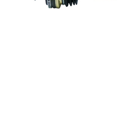
Ny del
Leddiameter
84 mm
hjulsida
Leddiameter
94 mm
växellådssida