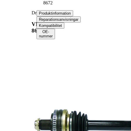
8672
Drivaxel
Produktinformation
Reparationsanvisningar
VKJC
Kompatibilitet
8672
OE-
nummer
Produktinformation
Egenskap
Värde
Längd
665 mm
Håldiameter
8,5 mm
Gängmått
M24x1,5
Yttre kuggar
27
hjulsidan
Diameter
64 mm
tätningsring
Antal kuggar
48
ABS-ring
Antal
6
borrningar
Hålkrets-Ø
80 mm