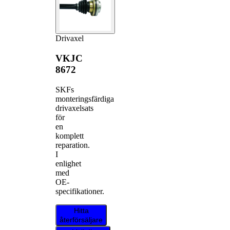
Drivaxel
VKJC
8672
SKFs
monteringsfärdiga
drivaxelsats
för
en
komplett
reparation.
I
enlighet
med
OE-
specifikationer.
Hitta
återförsäljare