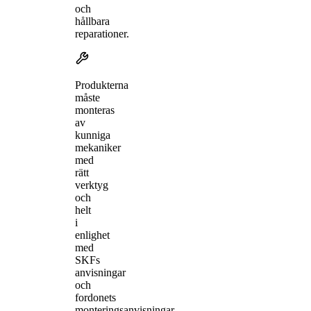
och
hållbara
reparationer.
Produkterna
måste
monteras
av
kunniga
mekaniker
med
rätt
verktyg
och
helt
i
enlighet
med
SKFs
anvisningar
och
fordonets
monteringsanvisningar.