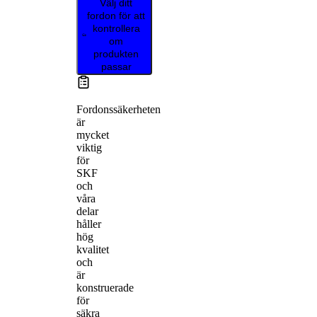
Välj ditt
fordon för att
kontrollera
om
produkten
passar
Fordonssäkerheten
är
mycket
viktig
för
SKF
och
våra
delar
håller
hög
kvalitet
och
är
konstruerade
för
säkra