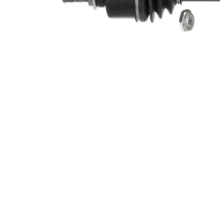
Längd 2
64 mm
Leddiameter
84 mm
hjulsida
Leddiameter
79 mm
växellådssida