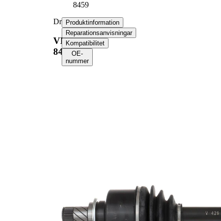
8459
Drivaxel
Produktinformation
Reparationsanvisningar
VKJC
Kompatibilitet
8459
OE-
nummer
Produktinformation
Egenskap
Värde
Längd
611 mm
Gängmått
M20x1,5
Yttre kuggar
23
hjulsidan
Yttre kuggar
26
differentialsidan
Diameter
57,2 mm
tätningsring
Antal kuggar
44
ABS-ring
ABS-ring-
85,2 mm
diameter