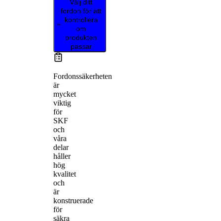
Välj ditt
fordon för att
kontrollera
om
produkten
passar
Fordonssäkerheten
är
mycket
viktig
för
SKF
och
våra
delar
håller
hög
kvalitet
och
är
konstruerade
för
säkra