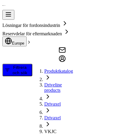
Lösningar för fordonsindustrin
Reservdelar för eftermarknaden
Europe
Filtrera
Produktkatalog
och sök
Driveline
products
Drivaxel
Drivaxel
VKJC