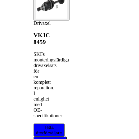
Drivaxel
VKJC
8459
SKFs
monteringsfärdiga
drivaxelsats
för
en
komplett
reparation.
I
enlighet
med
OE-
specifikationer.
Hitta
återförsäljare