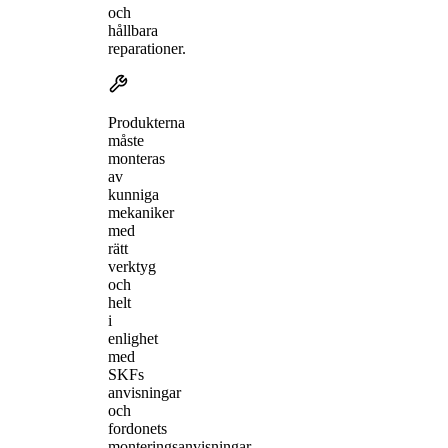
och
hållbara
reparationer.
Produkterna
måste
monteras
av
kunniga
mekaniker
med
rätt
verktyg
och
helt
i
enlighet
med
SKFs
anvisningar
och
fordonets
monteringsanvisningar.