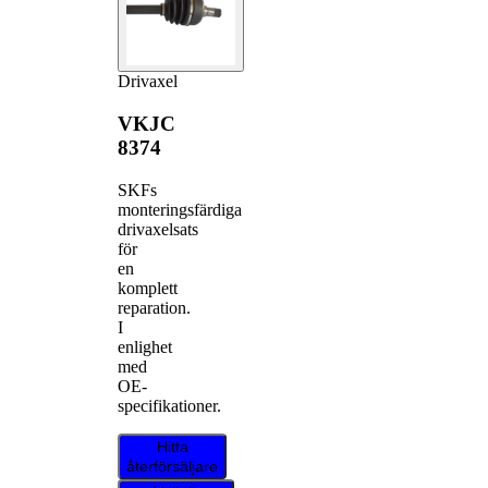
Drivaxel
VKJC
8374
SKFs
monteringsfärdiga
drivaxelsats
för
en
komplett
reparation.
I
enlighet
med
OE-
specifikationer.
Hitta
återförsäljare