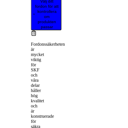
Välj ditt
fordon för att
kontrollera
om
produkten
passar
Fordonssäkerheten
är
mycket
viktig
för
SKF
och
våra
delar
håller
hög
kvalitet
och
är
konstruerade
för
säkra