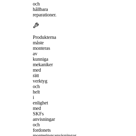
och
hållbara
reparationer.
Produkterna
måste
monteras
av
kunniga
mekaniker
med
rätt
verktyg
och
helt
i
enlighet
med
SKFs
anvisningar
och
fordonets
monteringsanvisningar.