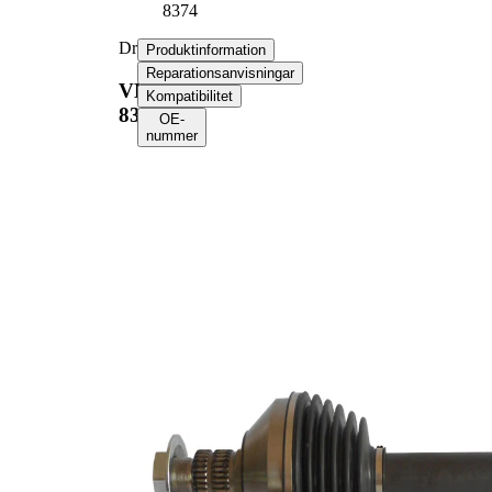
8374
Drivaxel
Produktinformation
Reparationsanvisningar
VKJC
Kompatibilitet
8374
OE-
nummer
Produktinformation
Egenskap
Värde
framaxel
Position
vänster
Längd
631 mm
Gängmått
M24x1,5
Yttre kuggar hjulsidan
30
Yttre kuggar differentialsidan
25
Diameter tätningsring
54,3 mm
TPE
Material
(termoelastisk
elastomer)
Längd 2
57,5 mm