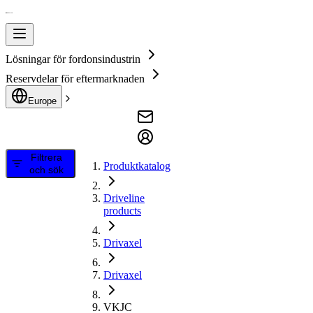
Lösningar för fordonsindustrin
Reservdelar för eftermarknaden
Europe
Filtrera
Produktkatalog
och sök
Driveline
products
Drivaxel
Drivaxel
VKJC