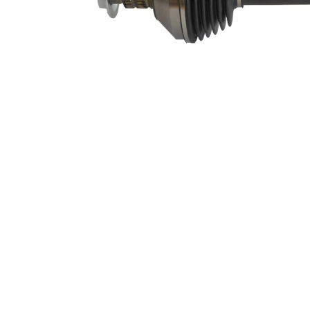
Kompletteringsartikel/tilläggsinfo
utan lager
2
Kompletteringsartikel/tilläggsinfo
med mutter
2
Ny del
Leddiameter hjulsida
90,9 mm
Leddiameter växellådssida
93,7 mm
Rundröraxel,
Axelstomme
solid
Skaftdiameter
28 mm