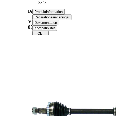
8343
Drivaxel
Produktinformation
Reparationsanvisningar
VKJC
Dokumentation
8343
Kompatibilitet
OE-
nummer
Produktinformation
Egenskap
Värde
932
Längd
mm
Gängmått
M20x1
Yttre kuggar
22
hjulsidan
Yttre kuggar
22
differentialsidan
Diameter
52 mm
tätningsring
Antal kuggar
29
ABS-ring