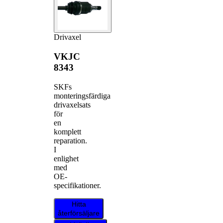
Drivaxel
VKJC
8343
SKFs
monteringsfärdiga
drivaxelsats
för
en
komplett
reparation.
I
enlighet
med
OE-
specifikationer.
Hitta
återförsäljare