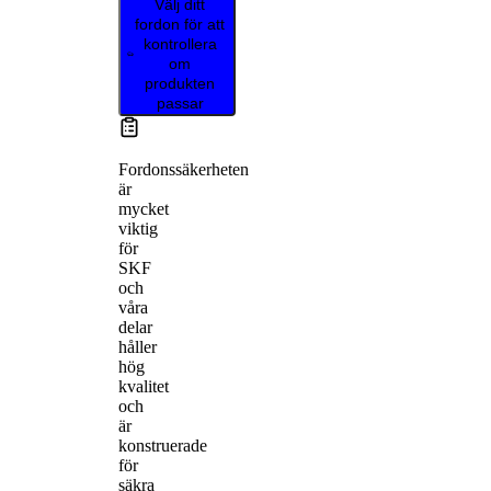
Välj ditt
fordon för att
kontrollera
om
produkten
passar
Fordonssäkerheten
är
mycket
viktig
för
SKF
och
våra
delar
håller
hög
kvalitet
och
är
konstruerade
för
säkra