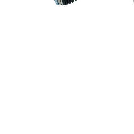
ABS-ring-
78 mm
diameter
Längd 2
57 mm
Ny del
Leddiameter
75 mm
växellådssida