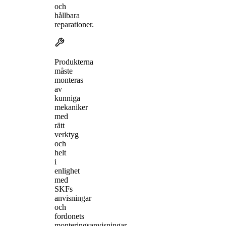
och
hållbara
reparationer.
Produkterna
måste
monteras
av
kunniga
mekaniker
med
rätt
verktyg
och
helt
i
enlighet
med
SKFs
anvisningar
och
fordonets
monteringsanvisningar.